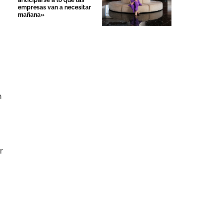
anticiparse a lo que las
empresas van a necesitar
mañana»
n
r