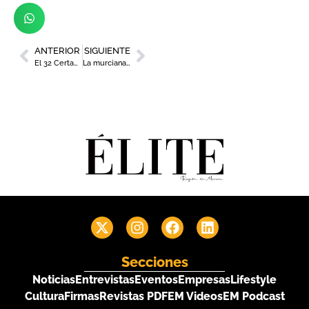
ANTERIOR
SIGUIENTE
El 32 Certamen de Calidad Vinos DOP Jumilla se celebrará en Albacete
La murciana Khama, reconocida con el premio internacional ‘Green Product Award 2026’
Secciones
Noticias
Entrevistas
Eventos
Empresas
Lifestyle
Cultura
Firmas
Revistas PDF
EM Videos
EM Podcast