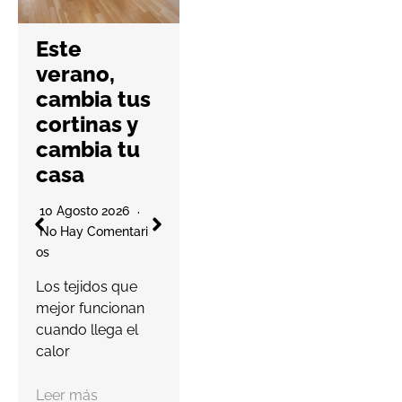
Cartagena
en punto
Este
de
verano,
encuentro
cambia tus
de
cortinas y
empresario
cambia tu
s para
casa
O
impulsar la
E
inversión
10 Agosto 2026
N
privada en
No Hay Comentari
Os
startups
tecnológic
Los tejidos que
as
mejor funcionan
S
cuando llega el
m
7 Agosto 2026
calor
No Hay Comentari
Os
Leer más