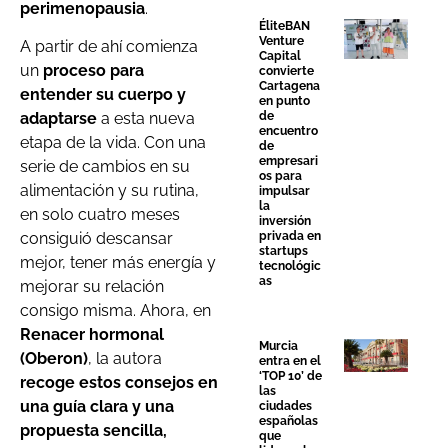
perimenopausia
.
ÉliteBAN
Venture
A partir de ahí comienza
Capital
un
proceso para
convierte
Cartagena
entender su cuerpo y
en punto
de
adaptarse
a esta nueva
encuentro
etapa de la vida. Con una
de
empresari
serie de cambios en su
os para
alimentación y su rutina,
impulsar
la
en solo cuatro meses
inversión
privada en
consiguió descansar
startups
mejor, tener más energía y
tecnológic
as
mejorar su relación
consigo misma. Ahora, en
Renacer hormonal
Murcia
(Oberon)
, la autora
entra en el
‘TOP 10’ de
recoge estos consejos en
las
una guía clara y una
ciudades
españolas
propuesta sencilla,
que