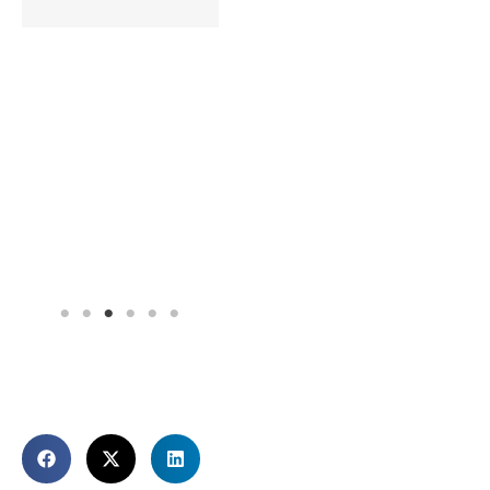
El programa de
inversión privada
ÉliteBAN
impulsado por el
INFO Región de
Murcia y CEEIC…
Leer más