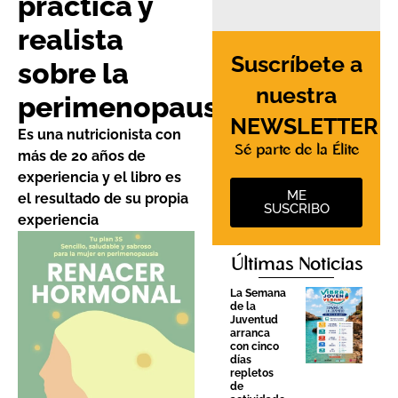
práctica y
realista
Suscríbete a
sobre la
nuestra
perimenopausia
NEWSLETTER
Es una nutricionista con
Sé parte de la Élite
más de 20 años de
experiencia y el libro es
ME
el resultado de su propia
SUSCRIBO
experiencia
Últimas Noticias
La Semana
de la
Juventud
arranca
con cinco
días
repletos
de