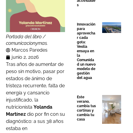
actividade
s
Innovación
para
aprovecha
Portada del libro /
r cada
gota:
comunicacionymas.
Veolia
Marcos Paredes
ensaya en
la
junio 2, 2026
Comunida
Tras años de aumentar de
d un nuevo
modelo de
peso sin motivo, pasar por
gestión
estados de ánimo de
del agua
tristeza recurrente, falta de
energía y cansancio
Este
injustificado, la
verano,
cambia tus
nutricionista
Yolanda
cortinas y
Martínez
dio por fin con su
cambia tu
casa
diagnóstico: a sus 38 años
estaba en