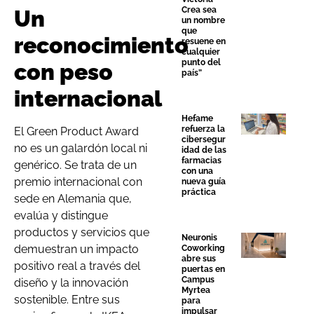
Crea sea
Un
un nombre
que
reconocimiento
resuene en
cualquier
punto del
con peso
país”
internacional
Hefame
refuerza la
El Green Product Award
cibersegur
no es un galardón local ni
idad de las
farmacias
genérico. Se trata de un
con una
premio internacional con
nueva guía
práctica
sede en Alemania que,
evalúa y distingue
productos y servicios que
Neuronis
demuestran un impacto
Coworking
abre sus
positivo real a través del
puertas en
Campus
diseño y la innovación
Myrtea
sostenible. Entre sus
para
impulsar