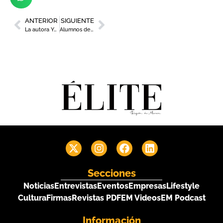
ANTERIOR
SIGUIENTE
La autora Yolanda Martínez ofrece en ‘Renacer hormonal’ una mirada cercana, práctica y realista sobre la perimenopausia
Alumnos de hostelería y chefs de la Región se dan cita en una jornada de convivencia gastronómica del CCT
Secciones
Noticias
Entrevistas
Eventos
Empresas
Lifestyle
Cultura
Firmas
Revistas PDF
EM Videos
EM Podcast
Información