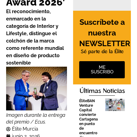
Award 2026’
El reconocimiento,
enmarcado en la
Suscríbete a
categoría de Interior y
nuestra
Lifestyle, distingue el
colchón de la marca
NEWSLETTER
como referente mundial
Sé parte de la Élite
en diseño de producto
sostenible
ME
SUSCRIBO
Últimas Noticias
ÉliteBAN
Venture
Capital
Imagen durante la entrega
convierte
Cartagena
del premio / Ecus.
en punto
Élite Murcia
de
encuentro
junio 2, 2026