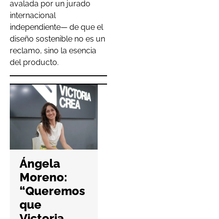
avalada por un jurado
internacional
independiente— de que el
diseño sostenible no es un
reclamo, sino la esencia
del producto.
Hefame
refuerza la
Ángela
ciberseguri
Moreno:
dad de las
“Queremos
farmacias
que
con una
Victoria