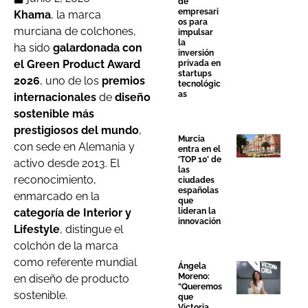
de
empresari
Khama
, la marca
os para
murciana de colchones,
impulsar
la
ha sido
galardonada con
inversión
el Green Product Award
privada en
startups
2026
, uno de los
premios
tecnológic
as
internacionales
de
diseño
sostenible más
prestigiosos del mundo
,
Murcia
con sede en Alemania y
entra en el
‘TOP 10’ de
activo desde 2013. El
las
reconocimiento,
ciudades
españolas
enmarcado en la
que
categoría de Interior y
lideran la
innovación
Lifestyle
, distingue el
colchón de la marca
como referente mundial
Ángela
Moreno:
en diseño de producto
“Queremos
sostenible.
que
Victoria