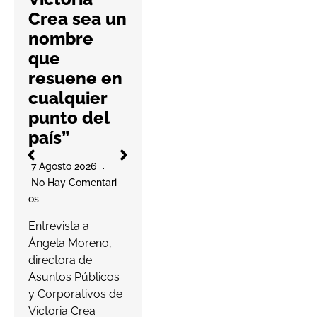
nueva guía
Crea sea un
práctica
nombre
6 Agosto 2026
que
No Hay Comentari
resuene en
Os
l
cualquier
La cooperativa
punto del
elabora un
país”
decálogo de
O
buenas prácticas
7 Agosto 2026
para ayudar a las
No Hay Comentari
farmacias a
Os
proteger…
a
Entrevista a
s
Ángela Moreno,
Leer más
c
directora de
Asuntos Públicos
y Corporativos de
Victoria Crea