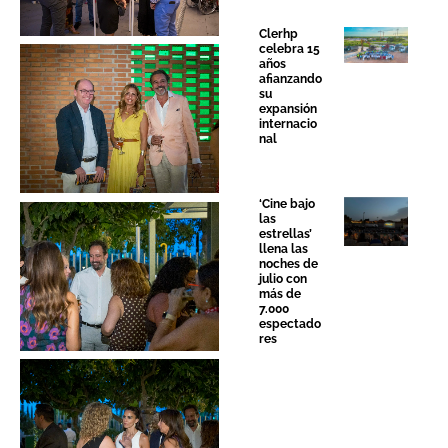
Clerhp
celebra 15
años
afianzando
su
expansión
Sin leyenda
internacio
nal
‘Cine bajo
las
estrellas’
llena las
noches de
Sin leyenda
julio con
más de
7.000
espectado
res
Sin leyenda