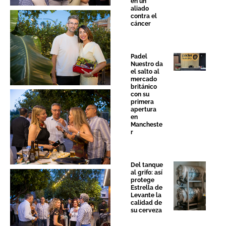
en un
aliado
contra el
cáncer
Sin leyenda
Padel
Nuestro da
el salto al
mercado
británico
con su
primera
apertura
en
Mancheste
Sin leyenda
r
Del tanque
al grifo: así
protege
Estrella de
Levante la
calidad de
Sin leyenda
su cerveza