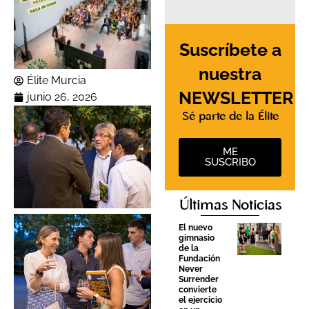
Suscríbete a
nuestra
Élite Murcia
NEWSLETTER
junio 26, 2026
Sé parte de la Élite
ME
Sin leyenda
SUSCRIBO
Últimas Noticias
El nuevo
gimnasio
de la
Fundación
Sin leyenda
Never
Surrender
convierte
el ejercicio