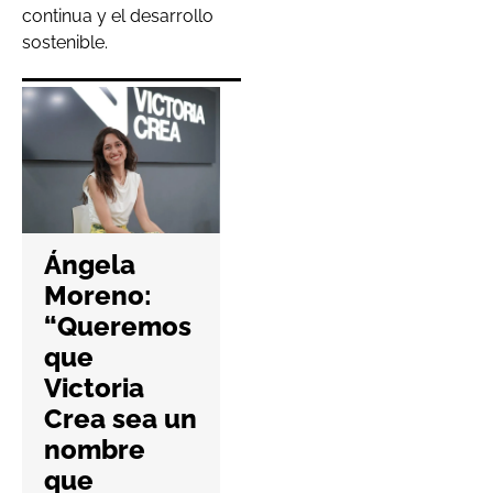
continua y el desarrollo
sostenible.
Hefame
refuerza la
Ángela
ciberseguri
Moreno:
dad de las
“Queremos
farmacias
que
con una
Victoria
nueva guía
Crea sea un
práctica
nombre
6 Agosto 2026
que