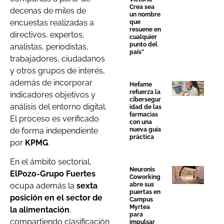
Crea sea
decenas de miles de
un nombre
encuestas realizadas a
que
resuene en
directivos, expertos,
cualquier
punto del
analistas, periodistas,
país”
trabajadores, ciudadanos
y otros grupos de interés,
además de incorporar
Hefame
refuerza la
indicadores objetivos y
cibersegur
análisis del entorno digital.
idad de las
farmacias
El proceso es verificado
con una
de forma independiente
nueva guía
práctica
por
KPMG
.
En el ámbito sectorial,
Neuronis
ElPozo-Grupo Fuertes
Coworking
abre sus
ocupa además la
sexta
puertas en
posición en el sector de
Campus
Myrtea
la alimentación
,
para
compartiendo clasificación
impulsar