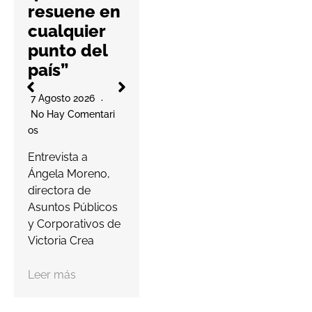
No Hay Comentari
resuene en
Os
l
cualquier
La cooperativa
punto del
elabora un
país”
decálogo de
O
buenas prácticas
7 Agosto 2026
para ayudar a las
No Hay Comentari
farmacias a
Os
proteger…
a
Entrevista a
s
Ángela Moreno,
Leer más
c
directora de
Asuntos Públicos
y Corporativos de
Victoria Crea
Leer más