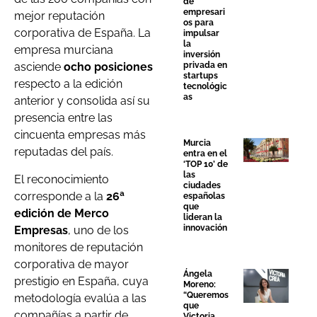
de
empresari
mejor reputación
os para
corporativa de España. La
impulsar
la
empresa murciana
inversión
privada en
asciende
ocho posiciones
startups
respecto a la edición
tecnológic
as
anterior y consolida así su
presencia entre las
cincuenta empresas más
Murcia
reputadas del país.
entra en el
‘TOP 10’ de
las
El reconocimiento
ciudades
corresponde a la
26ª
españolas
que
edición de Merco
lideran la
innovación
Empresas
, uno de los
monitores de reputación
corporativa de mayor
Ángela
prestigio en España, cuya
Moreno:
“Queremos
metodología evalúa a las
que
compañías a partir de
Victoria