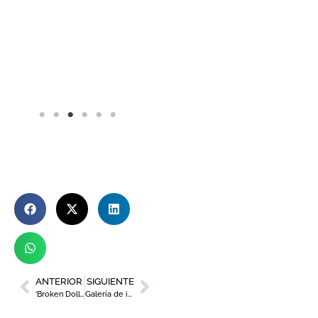
ANTERIOR
SIGUIENTE
‘Broken Dolls’, el documental sobre la talidomida producido en Murcia, se estrena en la Filmoteca Regional
Galería de imágenes de la presentación del nuevo número de Élite