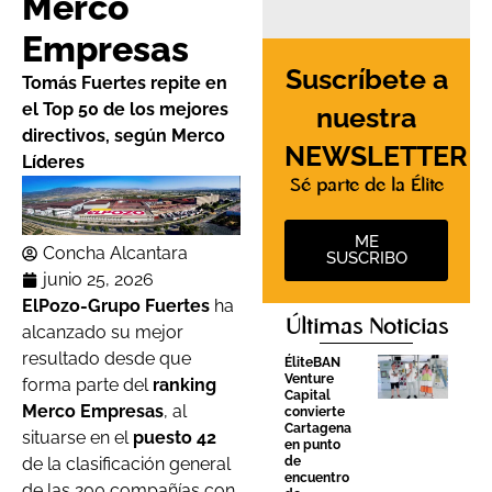
Merco
Empresas
Suscríbete a
Tomás Fuertes repite en
el Top 50 de los mejores
nuestra
directivos, según Merco
NEWSLETTER
Líderes
Sé parte de la Élite
ME
Concha Alcantara
SUSCRIBO
junio 25, 2026
ElPozo-Grupo Fuertes
ha
Últimas Noticias
alcanzado su mejor
resultado desde que
ÉliteBAN
Venture
forma parte del
ranking
Capital
Merco Empresas
, al
convierte
Cartagena
situarse en el
puesto 42
en punto
de
de la clasificación general
encuentro
de las 200 compañías con