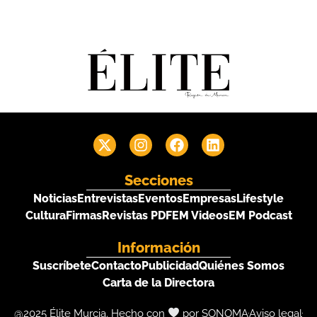
Secciones
Noticias
Entrevistas
Eventos
Empresas
Lifestyle
Cultura
Firmas
Revistas PDF
EM Videos
EM Podcast
Información
Suscríbete
Contacto
Publicidad
Quiénes Somos
Carta de la Directora
@2025 Élite Murcia. Hecho con
por SONOMA
Aviso legal