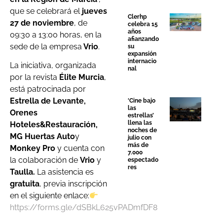
que se celebrará el
jueves
Clerhp
27 de noviembre
, de
celebra 15
años
09:30 a 13:00 horas, en la
afianzando
sede de la empresa
Vrio
.
su
expansión
internacio
La iniciativa, organizada
nal
por la revista
Élite Murcia
,
está patrocinada por
Estrella de Levante,
‘Cine bajo
las
Orenes
estrellas’
llena las
Hoteles&Restauración,
noches de
MG Huertas Auto
y
julio con
más de
Monkey Pro
y cuenta con
7.000
la colaboración de
Vrio
y
espectado
res
Taulla.
La asistencia es
gratuita
, previa inscripción
en el siguiente enlace:
https://forms.gle/dSBkL625vPADmfDF8