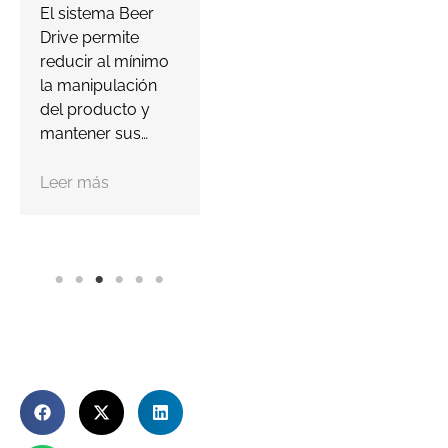
d
El sistema Beer
c
Drive permite
Leer más
C
reducir al mínimo
C
la manipulación
del producto y
mantener sus…
Leer más