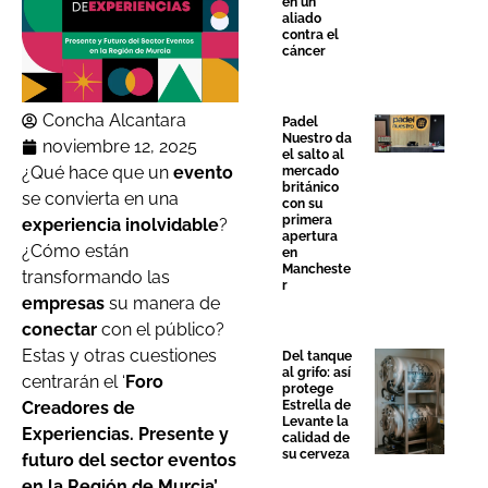
en un
aliado
contra el
cáncer
Concha Alcantara
Padel
Nuestro da
noviembre 12, 2025
el salto al
¿Qué hace que un
evento
mercado
británico
se convierta en una
con su
primera
experiencia inolvidable
?
apertura
¿Cómo están
en
Mancheste
transformando las
r
empresas
su manera de
conectar
con el público?
Estas y otras cuestiones
Del tanque
al grifo: así
centrarán el ‘
Foro
protege
Creadores de
Estrella de
Levante la
Experiencias. Presente y
calidad de
su cerveza
futuro del sector eventos
en la Región de Murcia’
,