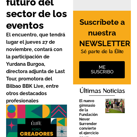
futuro del
sector de los
Suscríbete a
eventos
nuestra
El encuentro, que tendrá
NEWSLETTER
lugar el jueves 27 de
noviembre, contará con
Sé parte de la Élite
la participación de
Yurdana Burgoa,
ME
directora adjunta de Last
SUSCRIBO
Tour, promotora del
Bilbao BBK Live, entre
Últimas Noticias
otros destacados
profesionales
El nuevo
gimnasio
de la
Fundación
Never
Surrender
convierte
el ejercicio