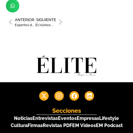
ANTERIOR
SIGUIENTE
Expertos de primer nivel analizan los ciberataques a empresas en el Cibersecurity Day de Inforges
El icónico Miguel Ríos llega este sábado a Murcia con ‘El último vals’
Secciones
Noticias
Entrevistas
Eventos
Empresas
Lifestyle
Cultura
Firmas
Revistas PDF
EM Videos
EM Podcast