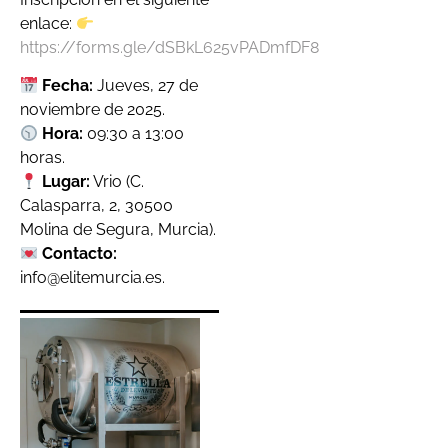
enlace:
https://forms.gle/dSBkL625vPADmfDF8
Fecha:
Jueves, 27 de
noviembre de 2025.
Hora:
09:30 a 13:00
horas.
Lugar:
Vrio (C.
Calasparra, 2, 30500
Molina de Segura, Murcia).
Contacto:
info@elitemurcia.es.
Clerhp