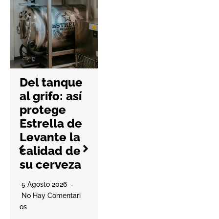
celebra 15
años
afianzando
su
expansión
internacion
Del tanque
al
al grifo: así
protege
4 Agosto 2026
Estrella de
No Hay Comentari
Levante la
Os
calidad de
La compañía
su cerveza
prevé entregar
este año las
O
5 Agosto 2026
primeras viviendas
No Hay Comentari
de su proyecto en
Os
Punta Cana,…