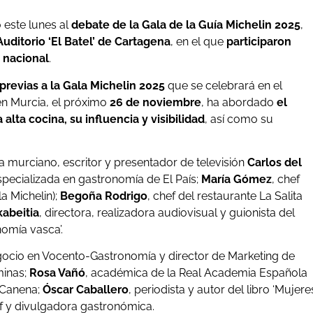
ió este lunes al
debate de la Gala de la Guía Michelin 2025
,
Auditorio ‘El Batel’ de Cartagena
, en el que
participaron
 nacional
.
previas a la Gala Michelin 2025
que se celebrará en el
 en Murcia, el próximo
26 de noviembre
, ha abordado
el
alta cocina, su influencia y visibilidad
, así como su
 murciano, escritor y presentador de televisión
Carlos del
especializada en gastronomía de El País;
María Gómez
, chef
a Michelin);
Begoña Rodrigo
, chef del restaurante La Salita
kabeitia
, directora, realizadora audiovisual y guionista del
nomía vasca’.
egocio en Vocento-Gastronomía y director de Marketing de
minas;
Rosa Vañó
, académica de la Real Academia Española
 Canena;
Óscar Caballero
, periodista y autor del libro ‘Mujere
ef y divulgadora gastronómica.