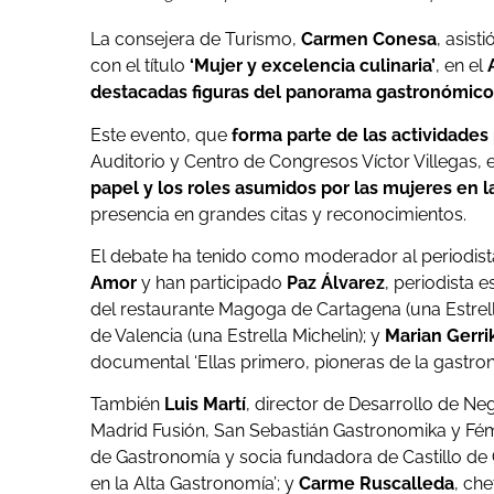
La consejera de Turismo,
Carmen Conesa
, asist
con el título
‘Mujer y excelencia culinaria’
, en el
destacadas figuras del panorama gastronómico
Este evento, que
forma parte de las actividades 
Auditorio y Centro de Congresos Víctor Villegas,
papel y los roles asumidos por las mujeres en la 
presencia en grandes citas y reconocimientos.
El debate ha tenido como moderador al periodista
Amor
y han participado
Paz Álvarez
, periodista 
del restaurante Magoga de Cartagena (una Estrell
de Valencia (una Estrella Michelin); y
Marian Gerri
documental ‘Ellas primero, pioneras de la gastro
También
Luis Martí
, director de Desarrollo de N
Madrid Fusión, San Sebastián Gastronomika y Fé
de Gastronomía y socia fundadora de Castillo de
en la Alta Gastronomía’; y
Carme Ruscalleda
, ch