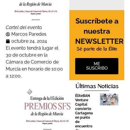
Suscríbete a
Cartel del evento.
nuestra
Marcos Paredes
NEWSLETTER
octubre 24, 2024
El evento tendrá lugar el
Sé parte de la Élite
30 de octubre en la
Cámara de Comercio de
ME
SUSCRIBO
Murcia en horario de 10:00
a 12:00.
Últimas Noticias
ÉliteBAN
Venture
Capital
convierte
Cartagena
en punto
de
encuentro