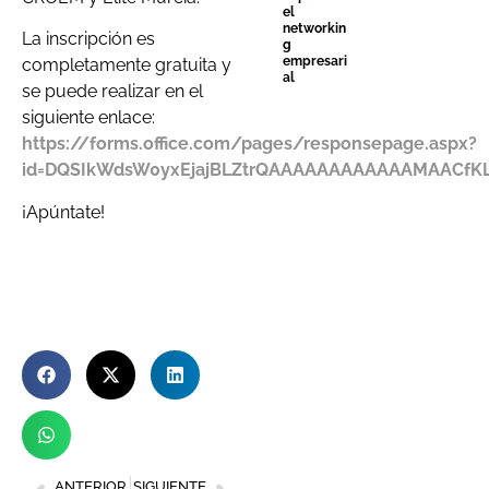
el
networkin
La inscripción es
g
empresari
completamente gratuita y
al
se puede realizar en el
siguiente enlace:
https://forms.office.com/pages/responsepage.aspx?
id=DQSIkWdsW0yxEjajBLZtrQAAAAAAAAAAAAMAACfKL
¡Apúntate!
ANTERIOR
SIGUIENTE