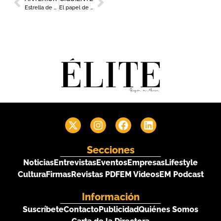
Estrella de Levante presenta la nueva edición de ‘Murcia de Tapas’
El papel de la mujer en la alta cocina centra el debate de la Gala Michelin
Secciones
Noticias
Entrevistas
Eventos
Empresas
Lifestyle
Cultura
Firmas
Revistas PDF
EM Videos
EM Podcast
Información
Suscríbete
Contacto
Publicidad
Quiénes Somos