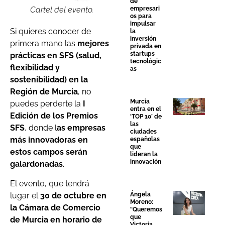
de
empresari
Cartel del evento.
os para
impulsar
Si quieres conocer de
la
inversión
primera mano las
mejores
privada en
startups
prácticas en SFS (salud,
tecnológic
flexibilidad y
as
sostenibilidad)
en la
Región de Murcia
, no
Murcia
puedes perderte la
I
entra en el
Edición de los Premios
‘TOP 10’ de
las
SFS
, donde l
as empresas
ciudades
más innovadoras en
españolas
que
estos campos serán
lideran la
innovación
galardonadas
.
El evento, que tendrá
lugar el
30 de octubre en
Ángela
Moreno:
la Cámara de Comercio
“Queremos
que
de Murcia en horario de
Victoria