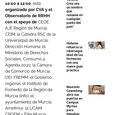
10:00 a 12:00
, está
Crea sea
un nombre
organizado por CVA y el
que
Observatorio de RRHH
resuene en
cualquier
con el apoyo de
CEOE;
punto del
país”
AJE Región de Murcia;
CEIM; la Cátedra RSC de la
Universidad de Murcia;
Hefame
Dirección Humana; el
refuerza la
cibersegur
Ministerio de Derechos
idad de las
Sociales, Consumo y
farmacias
con una
Agenda 2030; la Cámara
nueva guía
práctica
de Comercio de Murcia;
OEI; FREMM; el Gobierno
regional; el Instituto de
Neuronis
Fomento de la Región de
Coworking
abre sus
Murcia (Info); el
puertas en
ayuntamiento de Murcia;
Campus
Myrtea
Amefmur; la UCAM;
para
CROEM y Élite Murcia.
impulsar