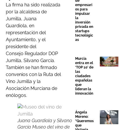
de
La firma ha sido realizada
empresari
os para
por la alcaldesa de
impulsar
Jumilla, Juana
la
inversión
Guardiola, en
privada en
startups
representación del
tecnológic
Ayuntamiento, y el
as
presidente del
Consejo Regulador DOP
Murcia
Jumilla, Silvano García.
entra en el
También se han firmado
‘TOP 10’ de
las
convenios con la Ruta del
ciudades
españolas
Vino Jumilla y la
que
Asociación Murciana de
lideran la
innovación
enólogos.
Ángela
Moreno:
Juana Guardiola y Silvano
“Queremos
que
Garcia Museo del vino de
Victoria