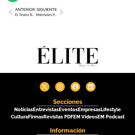
ANTERIOR
SIGUIENTE
El Teatro Romano de Cartagena amplía sus horarios en agosto
Mármoles Pedro Lifante, la empresa que convierte piedras naturales en increíbles piezas de arquitectura
Secciones
Noticias
Entrevistas
Eventos
Empresas
Lifestyle
Cultura
Firmas
Revistas PDF
EM Videos
EM Podcast
Información