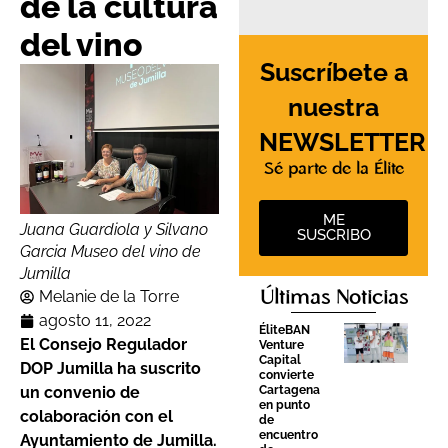
de la cultura
del vino
Suscríbete a
nuestra
NEWSLETTER
Sé parte de la Élite
ME
Juana Guardiola y Silvano
SUSCRIBO
Garcia Museo del vino de
Jumilla
Melanie de la Torre
Últimas Noticias
agosto 11, 2022
ÉliteBAN
El Consejo Regulador
Venture
Capital
DOP Jumilla ha suscrito
convierte
un convenio de
Cartagena
en punto
colaboración con el
de
encuentro
Ayuntamiento de Jumilla.