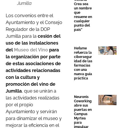
Jumilla
Crea sea
un nombre
que
Los convenios entre el
resuene en
cualquier
Ayuntamiento y el Consejo
punto del
Regulador de la DOP
país”
Jumilla para
la
cesión del
uso de las instalaciones
Hefame
del
Museo del Vino
para
refuerza la
la organización por parte
cibersegur
idad de las
de estas asociaciones de
farmacias
actividades relacionadas
con una
nueva guía
con la cultura y
práctica
promoción del vino de
Jumilla
, que se unirán a
Neuronis
las actividades realizadas
Coworking
por el propio
abre sus
puertas en
Ayuntamiento y servirán
Campus
para dinamizar el museo y
Myrtea
para
mejorar la eficiencia en el
impulsar