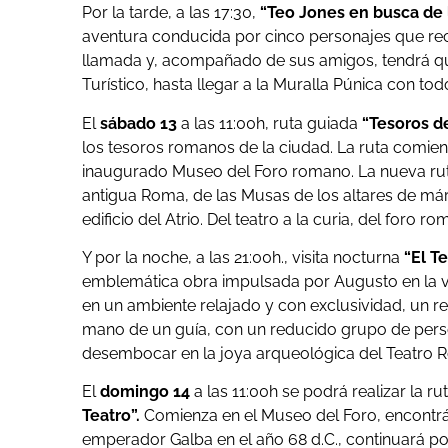
Por la tarde, a las 17:30,
“Teo Jones en busca de la
aventura conducida por cinco personajes que rec
llamada y, acompañado de sus amigos, tendrá que
Turístico, hasta llegar a la Muralla Púnica con to
El
sábado 13
a las 11:00h, ruta guiada
“Tesoros d
los tesoros romanos de la ciudad. La ruta comienz
inaugurado Museo del Foro romano. La nueva ruta 
antigua Roma, de las Musas de los altares de már
edificio del Atrio. Del teatro a la curia, del foro r
Y por la noche, a las 21:00h., visita nocturna
“El Te
emblemática obra impulsada por Augusto en la vie
en un ambiente relajado y con exclusividad, un 
mano de un guía, con un reducido grupo de perso
desembocar en la joya arqueológica del Teatro Ro
El
domingo 14
a las 11:00h se podrá realizar la ru
Teatro”.
Comienza en el Museo del Foro, encontrá
emperador Galba en el año 68 d.C., continuará po