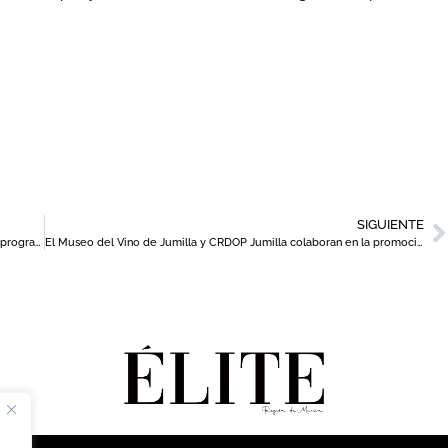
SIGUIENTE
Vuelven las fiestas de Carthagineses y Romanos con un extenso programa de actividades
El Museo del Vino de Jumilla y CRDOP Jumilla colaboran en la promoción de la cultura del vino