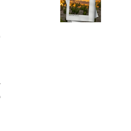
n
,
a