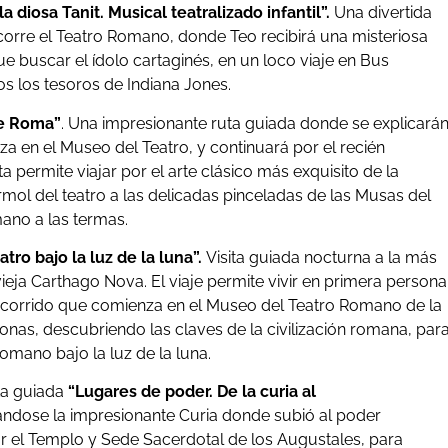
 diosa Tanit. Musical teatralizado infantil”.
Una divertida
orre el Teatro Romano, donde Teo recibirá una misteriosa
 buscar el ídolo cartaginés, en un loco viaje en Bus
dos los tesoros de Indiana Jones.
e Roma”
. Una impresionante ruta guiada donde se explicará
a en el Museo del Teatro, y continuará por el recién
permite viajar por el arte clásico más exquisito de la
mol del teatro a las delicadas pinceladas de las Musas del
omano a las termas.
atro bajo la luz de la luna”.
Visita guiada nocturna a la más
ja Carthago Nova. El viaje permite vivir en primera persona
recorrido que comienza en el Museo del Teatro Romano de la
nas, descubriendo las claves de la civilización romana, par
mano bajo la luz de la luna.
ta guiada
“Lugares de poder. De la curia al
ndose la impresionante Curia donde subió al poder
r el Templo y Sede Sacerdotal de los Augustales, para