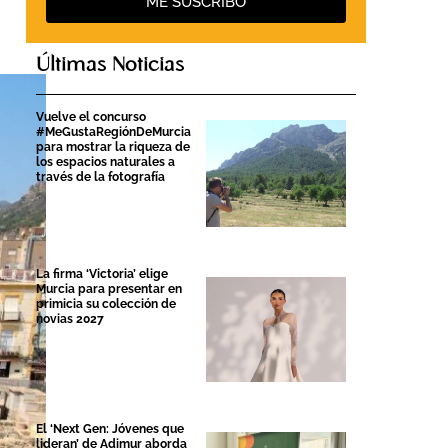
ME SUSCRIBO
Últimas Noticias
Vuelve el concurso
#MeGustaRegiónDeMurcia
para mostrar la riqueza de
los espacios naturales a
través de la fotografía
La firma ‘Victoria’ elige
Murcia para presentar en
primicia su colección de
novias 2027
El ‘Next Gen: Jóvenes que
lideran’ de Adimur aborda