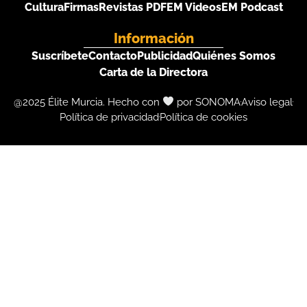
Cultura
Firmas
Revistas PDF
EM Videos
EM Podcast
Información
Suscríbete
Contacto
Publicidad
Quiénes Somos
Carta de la Directora
@2025 Élite Murcia. Hecho con
por SONOMA
Aviso legal
Política de privacidad
Política de cookies