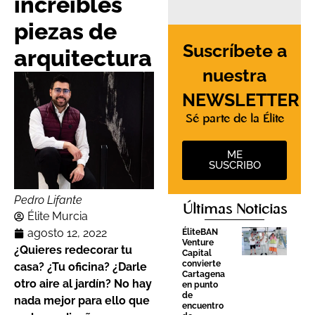
increíbles
piezas de
Suscríbete a
arquitectura
nuestra
NEWSLETTER
Sé parte de la Élite
ME
SUSCRIBO
Pedro Lifante
Últimas Noticias
Élite Murcia
agosto 12, 2022
ÉliteBAN
Venture
¿Quieres redecorar tu
Capital
convierte
casa? ¿Tu oficina? ¿Darle
Cartagena
otro aire al jardín? No hay
en punto
de
nada mejor para ello que
encuentro