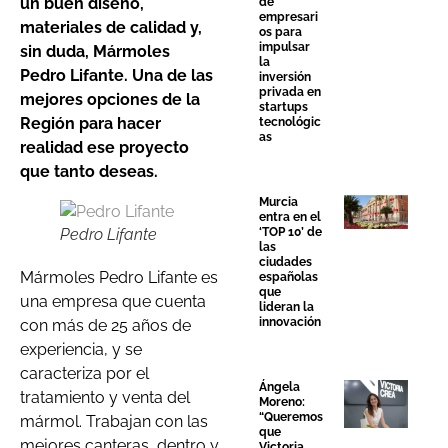
un buen diseño,
de
empresari
materiales de calidad y,
os para
impulsar
sin duda, Mármoles
la
Pedro Lifante. Una de las
inversión
privada en
mejores opciones de la
startups
Región para hacer
tecnológic
as
realidad ese proyecto
que tanto deseas.
Murcia
entra en el
‘TOP 10’ de
Pedro Lifante
las
ciudades
Mármoles Pedro Lifante es
españolas
que
una empresa que cuenta
lideran la
innovación
con más de 25 años de
experiencia, y se
caracteriza por el
Ángela
tratamiento y venta del
Moreno:
“Queremos
mármol. Trabajan con las
que
mejores canteras, dentro y
Victoria