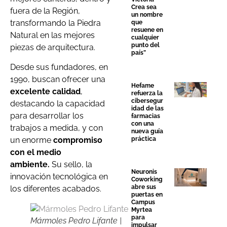
Crea sea
fuera de la Región,
un nombre
transformando la Piedra
que
resuene en
Natural en las mejores
cualquier
punto del
piezas de arquitectura.
país”
Desde sus fundadores, en
1990, buscan ofrecer una
Hefame
excelente calidad
,
refuerza la
cibersegur
destacando la capacidad
idad de las
para desarrollar los
farmacias
con una
trabajos a medida, y con
nueva guía
un enorme
compromiso
práctica
con el medio
ambiente.
Su sello, la
Neuronis
innovación tecnológica en
Coworking
abre sus
los diferentes acabados.
puertas en
Campus
Myrtea
para
Mármoles Pedro Lifante |
impulsar