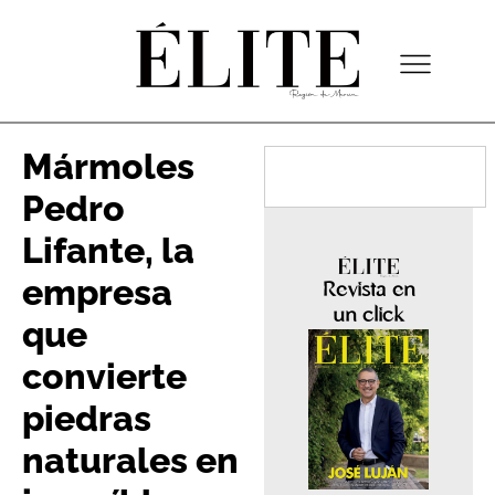
Mármoles
Pedro
Lifante, la
empresa
Revista en
un click
que
convierte
piedras
naturales en