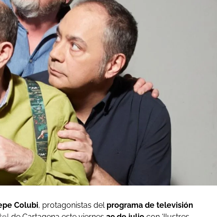
epe Colubi
, protagonistas del
programa de televisión
tel
de Cartagena este viernes
29 de julio
con ‘Ilustres