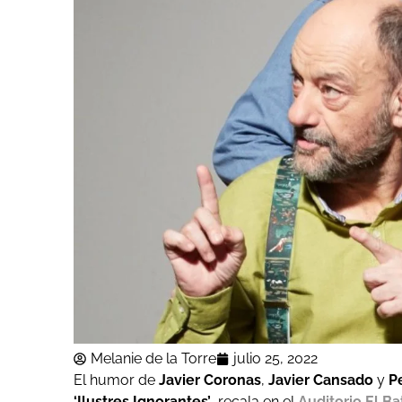
Melanie de la Torre
julio 25, 2022
El humor de
Javier Coronas
,
Javier Cansado
y
P
‘Ilustres Ignorantes’
, recala en el
Auditorio El Ba