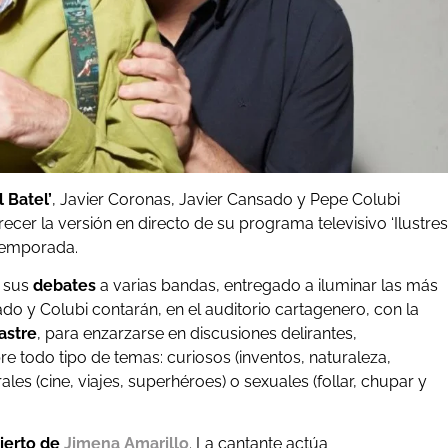
 Batel’
, Javier Coronas, Javier Cansado y Pepe Colubi
frecer la versión en directo de su programa televisivo ‘Ilustres
 temporada.
n sus
debates
a varias bandas, entregado a iluminar las más
o y Colubi contarán, en el auditorio cartagenero, con la
astre
, para enzarzarse en discusiones delirantes,
e todo tipo de temas: curiosos (inventos, naturaleza,
ales (cine, viajes, superhéroes) o sexuales (follar, chupar y
ierto de
Jimena Amarillo
. La cantante actúa