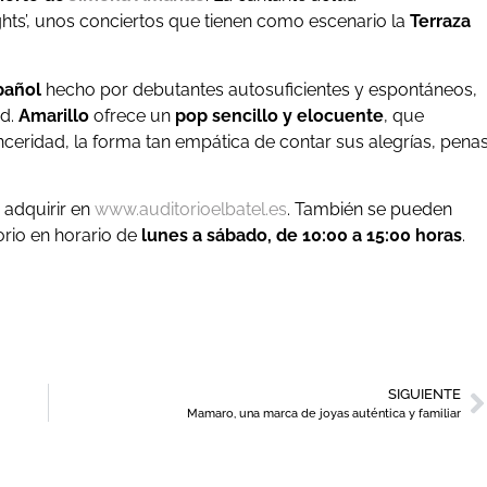
ights’, unos conciertos que tienen como escenario la
Terraza
pañol
hecho por debutantes autosuficientes y espontáneos,
ad.
Amarillo
ofrece un
pop sencillo y elocuente
, que
sinceridad, la forma tan empática de contar sus alegrías, pena
 adquirir en
www.auditorioelbatel.es
. También se pueden
orio en horario de
lunes a sábado, de 10:00 a 15:00 horas
.
SIGUIENTE
Mamaro, una marca de joyas auténtica y familiar