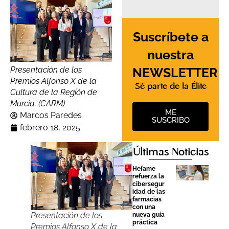
Suscríbete a
nuestra
NEWSLETTER
Presentación de los
Premios Alfonso X de la
Sé parte de la Élite
Cultura de la Región de
Murcia. (CARM)
ME
Marcos Paredes
SUSCRIBO
febrero 18, 2025
Últimas Noticias
Hefame
refuerza la
cibersegur
idad de las
farmacias
con una
Presentación de los
nueva guía
práctica
Premios Alfonso X de la