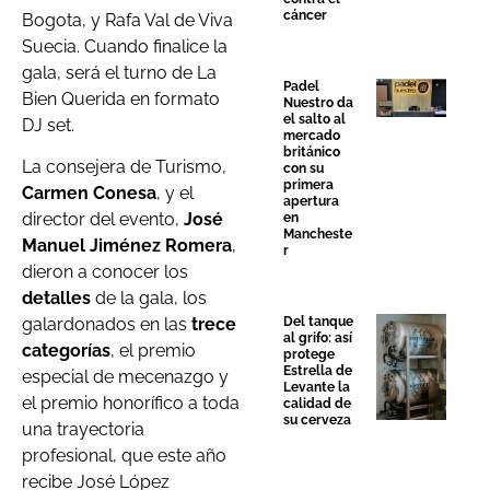
cáncer
Bogota, y Rafa Val de Viva
Suecia. Cuando finalice la
gala, será el turno de La
Padel
Bien Querida en formato
Nuestro da
el salto al
DJ set.
mercado
británico
La consejera de Turismo,
con su
primera
Carmen Conesa
, y el
apertura
director del evento,
José
en
Mancheste
Manuel Jiménez Romera
,
r
dieron a conocer los
detalles
de la gala, los
Del tanque
galardonados en las
trece
al grifo: así
categorías
, el premio
protege
Estrella de
especial de mecenazgo y
Levante la
el premio honorífico a toda
calidad de
su cerveza
una trayectoria
profesional, que este año
recibe José López