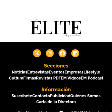
Secciones
Noticias
Entrevistas
Eventos
Empresas
Lifestyle
Cultura
Firmas
Revistas PDF
EM Videos
EM Podcast
Información
Suscríbete
Contacto
Publicidad
Quiénes Somos
Carta de la Directora