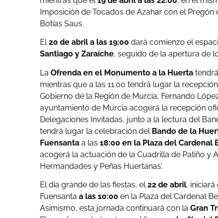
mientras que el
19 de abril a las 22:00
, en el mis
Imposición de Tocados de Azahar con el Pregón de
Botías Saus.
El
20 de abril a las 19:00
dará comienzo el espacio
Santiago y Zaraíche
, seguido de la apertura de lo
La
Ofrenda en el Monumento a la Huerta
tendrá
mientras que a las 11:00 tendrá lugar la recepció
Gobierno de la Región de Murcia, Fernando López 
ayuntamiento de Murcia acogerá la recepción ofici
Delegaciones Invitadas, junto a la lectura del Ban
tendrá lugar la celebración del
Bando de la Huert
Fuensanta
a las
18:00 en la Plaza del Cardenal 
acogerá la actuación de la Cuadrilla de Patiño y Am
Hermandades y Peñas Huertanas’.
El día grande de las fiestas, el
22 de abril
, iniciar
Fuensanta
a las 10:00
en la Plaza del Cardenal Be
Asimismo, esta jornada continuará con la
Gran Tr