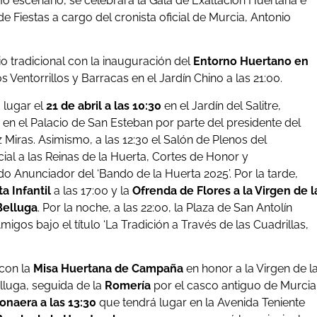
mo escenario, se celebrará la Gala de Exaltación Huertana e
 Fiestas a cargo del cronista oficial de Murcia, Antonio
 tradicional con la inauguración del
Entorno Huertano en
s Ventorrillos y Barracas en el Jardín Chino a las 21:00.
 lugar el
21 de abril a las 10:30
en el Jardín del Salitre,
n en el Palacio de San Esteban por parte del presidente del
Miras. Asimismo, a las 12:30 el Salón de Plenos del
al a las Reinas de la Huerta, Cortes de Honor y
do Anunciador del ‘Bando de la Huerta 2025’. Por la tarde,
a Infantil
a las 17:00 y la
Ofrenda de Flores a la Virgen de l
Belluga
. Por la noche, a las 22:00, la Plaza de San Antolín
igos bajo el título ‘La Tradición a Través de las Cuadrillas,
á con la
Misa Huertana de Campaña
en honor a la Virgen de l
lluga, seguida de la
Romería
por el casco antiguo de Murcia
onaera a las 13:30
que tendrá lugar en la Avenida Teniente