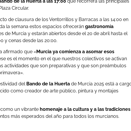
Bando de la Huerta a las 17:00
que recorrerá las principales
laza Circular.
cto de clausura de los Ventorrillos y Barracas a las 14:00 en
oda la semana estos espacios ofrecerán
gastronomía
es de Murcia y estarán abiertos desde el 20 de abril hasta el
00 y cenas desde las 20:00.
ha afirmado que «
Murcia ya comienza a asomar esos
se es el momento en el que nuestros colectivos se activan
as actividades que son preparativas y que son preámbulos
primavera».
stividad del
Bando de la Huerta
de Murcia 2025 está a carg
ocido como creador de arte público, pintura y montajes
s como un vibrante
homenaje a la cultura y a las tradiciones
ntos más esperados del año para todos los murcianos.