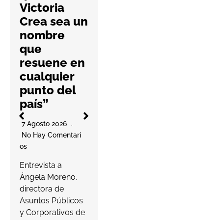
Victoria
nueva guía
Crea sea un
práctica
nombre
6 Agosto 2026
que
No Hay Comentari
resuene en
Os
l
cualquier
La cooperativa
punto del
elabora un
país”
decálogo de
O
buenas prácticas
7 Agosto 2026
para ayudar a las
No Hay Comentari
farmacias a
Os
proteger…
a
Entrevista a
s
Ángela Moreno,
Leer más
c
directora de
Asuntos Públicos
y Corporativos de