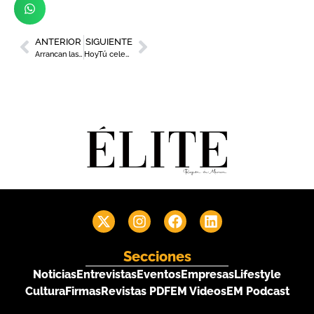
ANTERIOR
SIGUIENTE
Arrancan las ‘Noches de Verano’ de Cómete Murcia con catas y conciertos
HoyTú celebra su Asamblea & I Foro junto al sector hostelero y turístico regional
Secciones
Noticias
Entrevistas
Eventos
Empresas
Lifestyle
Cultura
Firmas
Revistas PDF
EM Videos
EM Podcast