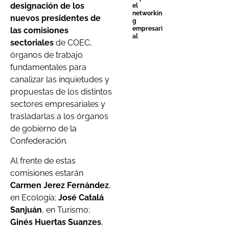
designación de los
el
networkin
nuevos presidentes de
g
empresari
las comisiones
al
sectoriales
de COEC,
órganos de trabajo
fundamentales para
canalizar las inquietudes y
propuestas de los distintos
sectores empresariales y
trasladarlas a los órganos
de gobierno de la
Confederación.
Al frente de estas
comisiones estarán
Carmen Jerez Fernández
,
en Ecología;
José Catalá
Sanjuán
, en Turismo;
Ginés Huertas Suanzes
,