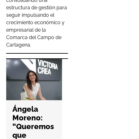
consolidando una
estructura de gestión para
seguir impulsando el
crecimiento económico y
empresarial de la
Comarca del Campo de
Cartagena.
Hefame
refuerza la
Ángela
ciberseguri
Moreno:
dad de las
“Queremos
farmacias
que
con una