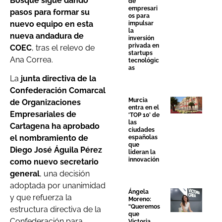
Bosque sigue dando
de
empresari
pasos para formar su
os para
nuevo equipo en esta
impulsar
la
nueva andadura de
inversión
privada en
COEC
, tras el relevo de
startups
Ana Correa.
tecnológic
as
La
junta directiva de la
Confederación Comarcal
Murcia
de Organizaciones
entra en el
Empresariales de
‘TOP 10’ de
las
Cartagena ha aprobado
ciudades
el nombramiento de
españolas
que
Diego José Águila Pérez
lideran la
innovación
como nuevo secretario
general
, una decisión
adoptada por unanimidad
Ángela
y que refuerza la
Moreno:
“Queremos
estructura directiva de la
que
Confederación para
Victoria