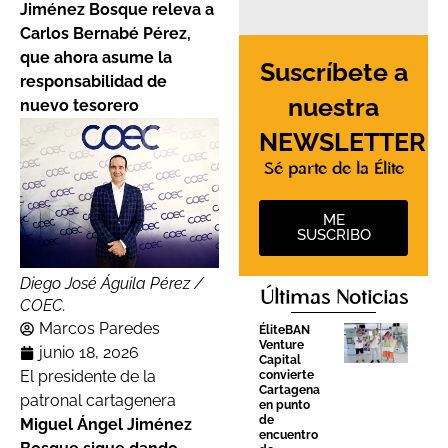
Jiménez Bosque releva a
Carlos Bernabé Pérez,
que ahora asume la
Suscríbete a
responsabilidad de
nuestra
nuevo tesorero
NEWSLETTER
Sé parte de la Élite
ME
SUSCRIBO
Diego José Águila Pérez /
Últimas Noticias
COEC.
Marcos Paredes
ÉliteBAN
Venture
junio 18, 2026
Capital
El presidente de la
convierte
Cartagena
patronal cartagenera
en punto
de
Miguel Ángel Jiménez
encuentro