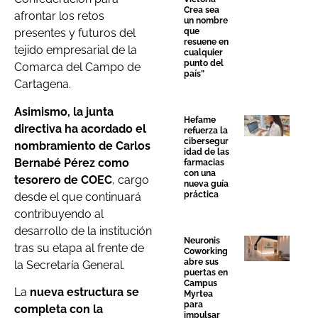
Crea sea
afrontar los retos
un nombre
que
presentes y futuros del
resuene en
tejido empresarial de la
cualquier
punto del
Comarca del Campo de
país”
Cartagena.
Asimismo, la junta
Hefame
directiva ha acordado el
refuerza la
cibersegur
nombramiento de Carlos
idad de las
Bernabé Pérez como
farmacias
con una
tesorero de COEC
, cargo
nueva guía
práctica
desde el que continuará
contribuyendo al
desarrollo de la institución
Neuronis
tras su etapa al frente de
Coworking
abre sus
la Secretaría General.
puertas en
Campus
La
nueva estructura se
Myrtea
para
completa con la
impulsar