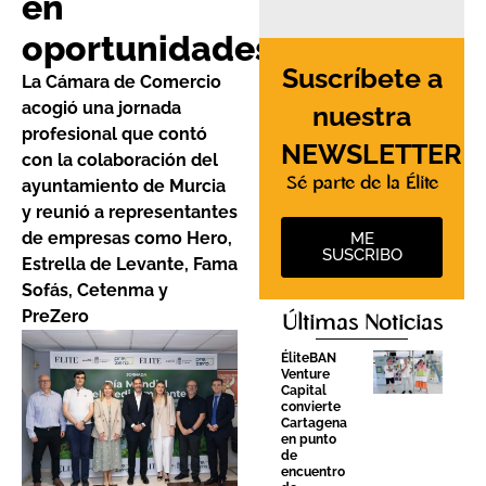
en
oportunidades
Suscríbete a
La Cámara de Comercio
acogió una jornada
nuestra
profesional que contó
NEWSLETTER
con la colaboración del
Sé parte de la Élite
ayuntamiento de Murcia
y reunió a representantes
de empresas como Hero,
ME
SUSCRIBO
Estrella de Levante, Fama
Sofás, Cetenma y
PreZero
Últimas Noticias
ÉliteBAN
Venture
Capital
convierte
Cartagena
en punto
de
encuentro