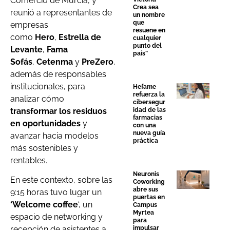
Comercio de Murcia, y
Crea sea
reunió a representantes de
un nombre
que
empresas
resuene en
como
Hero
,
Estrella de
cualquier
punto del
Levante
,
Fama
país”
Sofás
,
Cetenma
y
PreZero
,
además de responsables
institucionales, para
Hefame
refuerza la
analizar cómo
cibersegur
transformar los residuos
idad de las
farmacias
en oportunidades
y
con una
nueva guía
avanzar hacia modelos
práctica
más sostenibles y
rentables.
Neuronis
En este contexto, sobre las
Coworking
abre sus
9:15 horas tuvo lugar un
puertas en
‘Welcome coffee
‘, un
Campus
Myrtea
espacio de networking y
para
impulsar
recepción de asistentes a