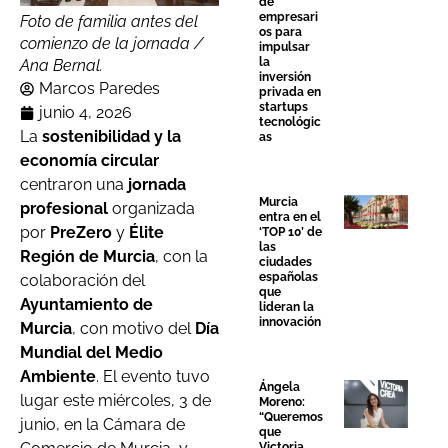
de
empresari
Foto de familia antes del
os para
comienzo de la jornada /
impulsar
la
Ana Bernal.
inversión
Marcos Paredes
privada en
startups
junio 4, 2026
tecnológic
La
sostenibilidad y la
as
economía circular
centraron una
jornada
Murcia
profesional
organizada
entra en el
por
PreZero
y
Élite
‘TOP 10’ de
las
Región de Murcia
, con la
ciudades
españolas
colaboración del
que
Ayuntamiento de
lideran la
innovación
Murcia
, con motivo del
Día
Mundial del Medio
Ambiente
. El evento tuvo
Ángela
lugar este miércoles, 3 de
Moreno:
“Queremos
junio, en la Cámara de
que
Victoria