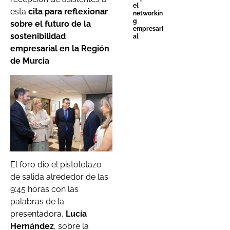
el
esta
cita para reflexionar
networkin
g
sobre el futuro de la
empresari
sostenibilidad
al
empresarial en la Región
de Murcia
.
El foro dio el pistoletazo
de salida alrededor de las
9:45 horas con las
palabras de la
presentadora,
Lucía
Hernández
, sobre la