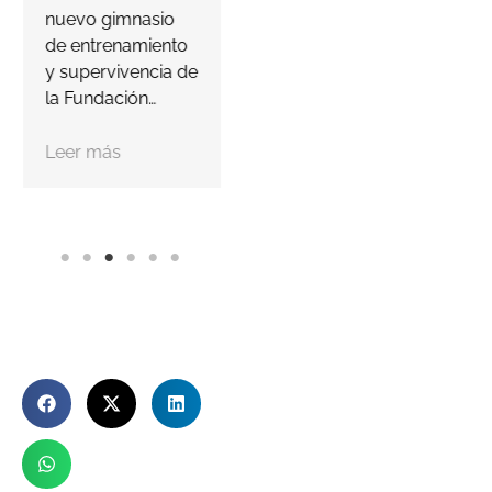
r
nuevo gimnasio
descubrir…
l
de entrenamiento
d
y supervivencia de
Leer más
la Fundación…
Leer más