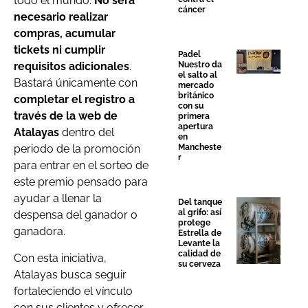
todo el mundo.
No será
cáncer
necesario realizar
compras, acumular
tickets ni cumplir
Padel
Nuestro da
requisitos adicionales
.
el salto al
Bastará únicamente con
mercado
británico
completar el registro a
con su
través de la web de
primera
apertura
Atalayas
dentro del
en
Mancheste
periodo de la promoción
r
para entrar en el sorteo de
este premio pensado para
ayudar a llenar la
Del tanque
al grifo: así
despensa del ganador o
protege
ganadora.
Estrella de
Levante la
calidad de
Con esta iniciativa,
su cerveza
Atalayas busca seguir
fortaleciendo el vínculo
con sus clientes y ofrecer