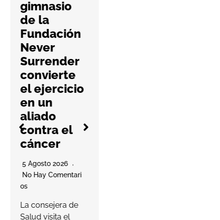
el salto al
gimnasio
mercado
de la
británico
Fundación
con su
Never
primera
Surrender
apertura en
convierte
Mancheste
el ejercicio
r
en un
aliado
5 Agosto 2026
contra el
No Hay Comentari
cáncer
Os
La compañía
5 Agosto 2026
murciana ha
No Hay Comentari
lanzado su Player
O
Os
Passport para
E
La consejera de
invitar a los
D
Salud visita el
jugadores a