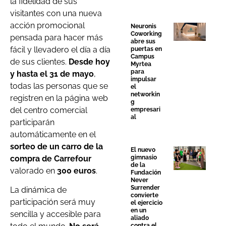
la fidelidad de sus
visitantes con una nueva
acción promocional
Neuronis
Coworking
pensada para hacer más
abre sus
fácil y llevadero el día a día
puertas en
Campus
de sus clientes.
Desde hoy
Myrtea
para
y hasta el 31 de mayo
,
impulsar
todas las personas que se
el
networkin
registren en la página web
g
del centro comercial
empresari
al
participarán
automáticamente en el
sorteo de un carro de la
El nuevo
compra de Carrefour
gimnasio
de la
valorado en
300 euros
.
Fundación
Never
Surrender
La dinámica de
convierte
participación será muy
el ejercicio
en un
sencilla y accesible para
aliado
contra el