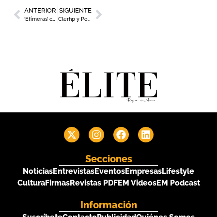
ANTERIOR
SIGUIENTE
‘Efímeras’ convierte a Murcia en epicentro de la creatividad, el diseño y la artesanía contemporánea
Clerhp y Point sellan un acuerdo para el suministro de mobiliario de exterior en Larimar & Resort
Secciones
Noticias
Entrevistas
Eventos
Empresas
Lifestyle
Cultura
Firmas
Revistas PDF
EM Videos
EM Podcast
Información