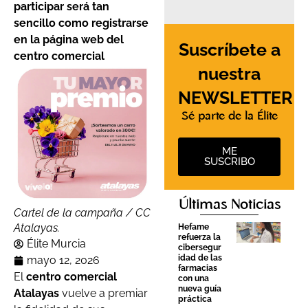
participar será tan
sencillo como registrarse
en la página web del
Suscríbete a
centro comercial
nuestra
NEWSLETTER
Sé parte de la Élite
ME
SUSCRIBO
Últimas Noticias
Cartel de la campaña / CC
Atalayas.
Hefame
refuerza la
Élite Murcia
cibersegur
idad de las
mayo 12, 2026
farmacias
El
centro comercial
con una
nueva guía
Atalayas
vuelve a premiar
práctica