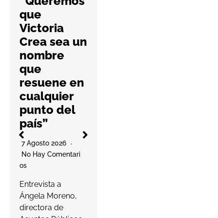
“Queremos
farmacias
que
con una
Victoria
nueva guía
Crea sea un
práctica
nombre
6 Agosto 2026
que
No Hay Comentari
resuene en
Os
l
cualquier
La cooperativa
punto del
elabora un
país”
decálogo de
O
buenas prácticas
7 Agosto 2026
para ayudar a las
No Hay Comentari
farmacias a
Os
proteger…
a
Entrevista a
s
Ángela Moreno,
Leer más
c
directora de