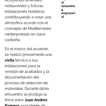
incluyendo amenities,
el
restaurantes y futuras
networkin
g
instalaciones hoteleras,
empresari
contribuyendo a crear una
al
atmósfera acorde con el
concepto de Mediterráneo
reinterpretado en clave
caribeña.
En el marco del acuerdo,
se realizó previamente una
visita
técnica a sus
instalaciones para la
revisión de acabados y la
documentación del
proceso de selección de
materiales. Durante dicho
encuentro se produjo la
firma entre
Juan Andrés
Romero
, presidente de