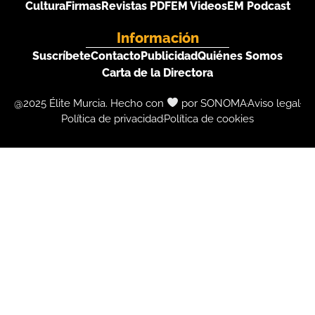
Cultura
Firmas
Revistas PDF
EM Videos
EM Podcast
Información
Suscríbete
Contacto
Publicidad
Quiénes Somos
Carta de la Directora
@2025 Élite Murcia. Hecho con
por SONOMA
Aviso legal
Política de privacidad
Política de cookies