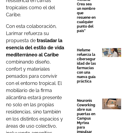
resistencia en climas
Crea sea
tropicales como el del
un nombre
que
Caribe.
resuene en
cualquier
Con esta colaboración,
punto del
país”
Larimar refuerza su
propuesta de
trasladar la
esencia del estilo de vida
Hefame
mediterráneo al Caribe
refuerza la
cibersegur
combinando diseño,
idad de las
farmacias
confort y materiales
con una
pensados para convivir
nueva guía
práctica
con el entorno tropical. El
mobiliario de la firma
alicantina estará presente
Neuronis
no solo en las propias
Coworking
abre sus
residencias, sino también
puertas en
en los distintos espacios y
Campus
Myrtea
áreas de uso colectivo,
para
impulsar