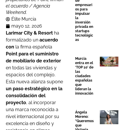
de
empresari
el acuerdo / Agencia
os para
Weekend.
impulsar
la
Élite Murcia
inversión
mayo 12, 2026
privada en
startups
Larimar City & Resort
ha
tecnológic
formalizado un
acuerdo
as
con
la firma española
Point para el suministro
Murcia
de mobiliario de exterior
entra en el
en todas las viviendas y
‘TOP 10’ de
las
espacios del complejo.
ciudades
españolas
Esta nueva alianza supone
que
un paso estratégico en la
lideran la
innovación
consolidación del
proyecto
, al incorporar
una marca reconocida a
Ángela
nivel internacional por su
Moreno:
“Queremos
excelencia en diseño y
que
Victoria