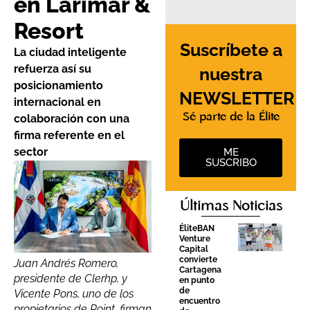
en Larimar &
Resort
Suscríbete a
La ciudad inteligente
refuerza así su
nuestra
posicionamiento
NEWSLETTER
internacional en
Sé parte de la Élite
colaboración con una
firma referente en el
sector
ME
SUSCRIBO
Últimas Noticias
ÉliteBAN
Venture
Capital
convierte
Juan Andrés Romero,
Cartagena
presidente de Clerhp, y
en punto
de
Vicente Pons, uno de los
encuentro
propietarios de Point, firman