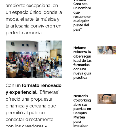
Crea sea
ambiente excepcional en
un nombre
un espacio único, donde la
que
resuene en
moda, el arte, la música y
cualquier
punto del
la artesanía convivieron en
país”
perfecta armonía.
Hefame
refuerza la
cibersegur
idad de las
farmacias
con una
nueva guía
práctica
Con un
formato renovado
y experiencial
, ‘Efímeras’
Neuronis
ofreció una propuesta
Coworking
abre sus
dinámica y cercana que
puertas en
permitió al público
Campus
Myrtea
conectar directamente
para
con los creadores y
impulsar