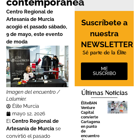
contemporánea
Centro Regional de
Artesanía de Murcia
Suscríbete a
acogió el pasado sábado,
nuestra
9 de mayo, este evento
de moda
NEWSLETTER
Sé parte de la Élite
ME
SUSCRIBO
Imagen del encuentro /
Últimas Noticias
Lalumier.
ÉliteBAN
Élite Murcia
Venture
Capital
mayo 12, 2026
convierte
El
Centro Regional de
Cartagena
en punto
Artesanía de Murcia
se
de
convirtió el pasado
encuentro