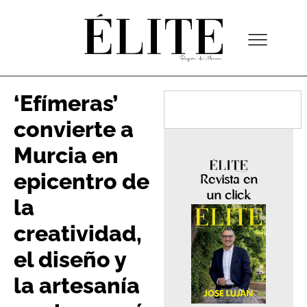
‘Efímeras’
convierte a
Murcia en
epicentro de
Revista en
un click
la
creatividad,
el diseño y
la artesanía