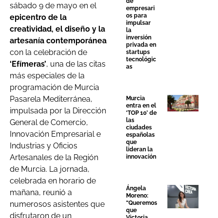
de
sábado 9 de mayo en el
empresari
os para
epicentro de la
impulsar
creatividad, el diseño y la
la
inversión
artesanía
contemporánea
privada en
con la celebración de
startups
tecnológic
‘Efímeras’
, una de las citas
as
más especiales de la
programación de Murcia
Pasarela Mediterránea,
Murcia
entra en el
impulsada por la Dirección
‘TOP 10’ de
las
General de Comercio,
ciudades
Innovación Empresarial e
españolas
que
Industrias y Oficios
lideran la
Artesanales de la Región
innovación
de Murcia. La jornada,
celebrada en horario de
Ángela
mañana, reunió a
Moreno:
“Queremos
numerosos asistentes que
que
disfrutaron de un
Victoria