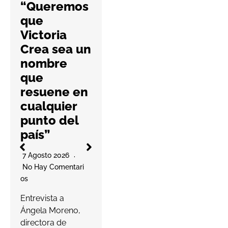
“Queremos
farmacias
que
con una
Victoria
nueva guía
Crea sea un
práctica
nombre
6 Agosto 2026
que
No Hay Comentari
resuene en
Os
l
cualquier
La cooperativa
punto del
elabora un
país”
decálogo de
O
buenas prácticas
7 Agosto 2026
para ayudar a las
No Hay Comentari
farmacias a
Os
proteger…
a
Entrevista a
s
Ángela Moreno,
Leer más
c
directora de