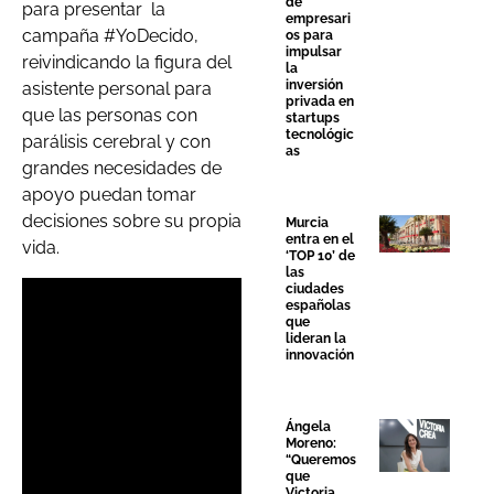
de
para presentar
la
empresari
campaña #YoDecido,
os para
impulsar
reivindicando la figura del
la
inversión
asistente personal para
privada en
que las personas con
startups
tecnológic
parálisis cerebral y con
as
grandes necesidades de
apoyo puedan tomar
decisiones sobre su propia
Murcia
entra en el
vida.
‘TOP 10’ de
las
ciudades
españolas
que
lideran la
innovación
Ángela
Moreno:
“Queremos
que
Victoria