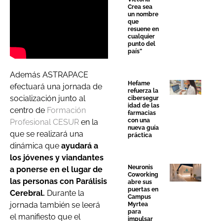
Crea sea
un nombre
que
resuene en
cualquier
punto del
país”
Además ASTRAPACE
Hefame
efectuará una jornada de
refuerza la
socialización junto al
cibersegur
idad de las
centro de
Formación
farmacias
con una
Profesional CESUR
en la
nueva guía
que se realizará una
práctica
dinámica que
ayudará a
los jóvenes y viandantes
Neuronis
a ponerse en el lugar de
Coworking
las personas con Parálisis
abre sus
puertas en
Cerebral.
Durante la
Campus
jornada también se leerá
Myrtea
para
el manifiesto que el
impulsar