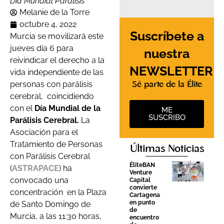
Día Mundial Parálisis
Melanie de la Torre
octubre 4, 2022
Suscríbete a
Murcia se movilizará este
jueves día 6 para
nuestra
reivindicar el derecho a la
NEWSLETTER
vida independiente de las
personas con parálisis
Sé parte de la Élite
cerebral,
coincidiendo
con el
Día Mundial de la
ME
SUSCRIBO
Parálisis Cerebral.
La
Asociación para el
Tratamiento de Personas
Últimas Noticias
con Parálisis Cerebral
ÉliteBAN
(
ASTRAPACE
) ha
Venture
convocado una
Capital
convierte
concentración
en la Plaza
Cartagena
en punto
de Santo Domingo de
de
Murcia, a
las 11:30 horas,
encuentro