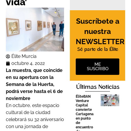
vida’
Suscríbete a
nuestra
NEWSLETTER
Sé parte de la Élite
Élite Murcia
octubre 4, 2022
ME
SUSCRIBO
La muestra, que coincide
en su apertura con la
Semana de la Huerta,
Últimas Noticias
podrá verse hasta el 6 de
ÉliteBAN
noviembre
Venture
En octubre, este espacio
Capital
convierte
cultural de la ciudad
Cartagena
en punto
celebrará su 32 aniversario
de
con una jornada de
encuentro