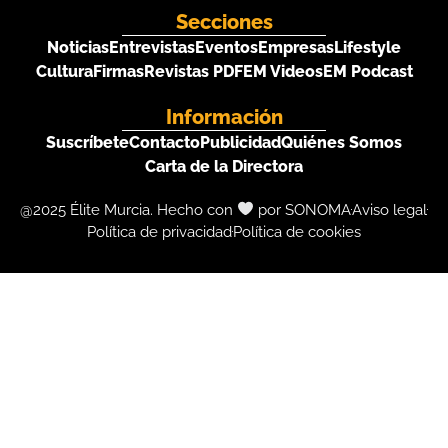
Secciones
Noticias
Entrevistas
Eventos
Empresas
Lifestyle
Cultura
Firmas
Revistas PDF
EM Videos
EM Podcast
Información
Suscríbete
Contacto
Publicidad
Quiénes Somos
Carta de la Directora
@2025 Élite Murcia. Hecho con
por SONOMA
Aviso legal
Política de privacidad
Política de cookies