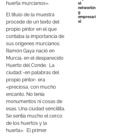
huerta murcianos».
el
networkin
g
El título de la muestra
empresari
procede de un texto del
al
propio pintor en el que
contaba la importancia de
sus orígenes murcianos.
Ramón Gaya nació en
Murcia, en el desparecido
Huerto del Conde. La
ciudad -en palabras del
propio pintor- era
«preciosa, con mucho
encanto. No tenía
monumentos ni cosas de
esas. Una ciudad sencillita.
Se sentía mucho el cerco
de los huertos y la
huerta». El primer