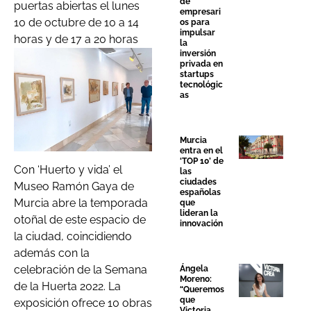
de
puertas abiertas el lunes
empresari
10 de octubre de 10 a 14
os para
impulsar
horas y de 17 a 20 horas
la
inversión
privada en
startups
tecnológic
as
Murcia
entra en el
‘TOP 10’ de
Con ‘Huerto y vida’ el
las
ciudades
Museo Ramón Gaya de
españolas
Murcia abre la temporada
que
lideran la
otoñal de este espacio de
innovación
la ciudad, coincidiendo
además con la
celebración de la Semana
Ángela
Moreno:
de la Huerta 2022. La
“Queremos
que
exposición ofrece 10 obras
Victoria