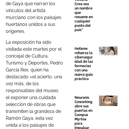
de Gaya que narran los
Crea sea
un nombre
vínculos del artista
que
murciano con los paisajes
resuene en
cualquier
huertanos unidos a sus
punto del
país”
orígenes.
La exposición ha sido
visitada este martes por el
Hefame
refuerza la
concejal de Cultura,
cibersegur
idad de las
Turismo y Deportes, Pedro
farmacias
García Rex, quien ha
con una
nueva guía
destacado «el acierto, una
práctica
vez más, de los
responsables del museo
el exponer una cuidada
Neuronis
Coworking
selección de obras que
abre sus
transmiten la grandeza de
puertas en
Campus
Ramón Gaya, esta vez
Myrtea
para
unida a los paisajes de
impulsar