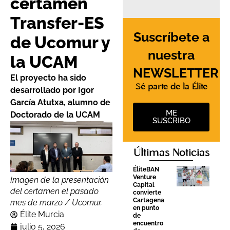
certamen
Transfer-ES
Suscríbete a
de Ucomur y
nuestra
la UCAM
NEWSLETTER
El proyecto ha sido
Sé parte de la Élite
desarrollado por Igor
García Atutxa, alumno de
ME
Doctorado de la UCAM
SUSCRIBO
Últimas Noticias
ÉliteBAN
Venture
Imagen de la presentación
Capital
del certamen el pasado
convierte
Cartagena
mes de marzo / Ucomur.
en punto
Élite Murcia
de
encuentro
julio 5, 2026