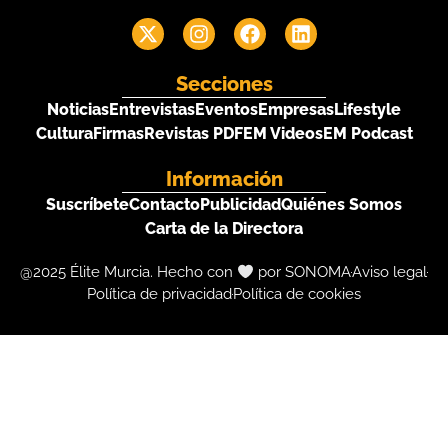
Secciones
Noticias
Entrevistas
Eventos
Empresas
Lifestyle
Cultura
Firmas
Revistas PDF
EM Videos
EM Podcast
Información
Suscríbete
Contacto
Publicidad
Quiénes Somos
Carta de la Directora
@2025 Élite Murcia. Hecho con
por SONOMA
Aviso legal
Política de privacidad
Política de cookies