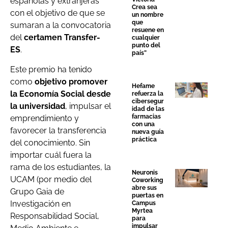
españolas y extranjeras
Crea sea
con el objetivo de que se
un nombre
que
sumaran a la convocatoria
resuene en
del
certamen Transfer-
cualquier
punto del
ES
.
país”
Este premio ha tenido
como
objetivo
promover
Hefame
la Economía Social desde
refuerza la
cibersegur
la universidad
, impulsar el
idad de las
farmacias
emprendimiento y
con una
favorecer la transferencia
nueva guía
práctica
del conocimiento. Sin
importar cuál fuera la
rama de los estudiantes, la
Neuronis
UCAM (por medio del
Coworking
abre sus
Grupo Gaia de
puertas en
Investigación en
Campus
Myrtea
Responsabilidad Social,
para
impulsar