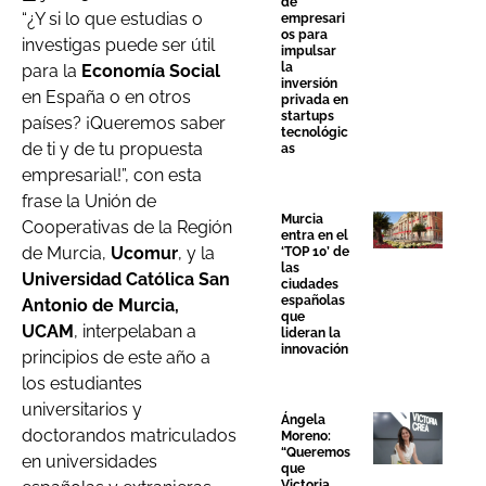
de
“¿Y si lo que estudias o
empresari
os para
investigas puede ser útil
impulsar
la
para la
Economía Social
inversión
en España o en otros
privada en
startups
países? ¡Queremos saber
tecnológic
de ti y de tu propuesta
as
empresarial!”, con esta
frase la Unión de
Murcia
Cooperativas de la Región
entra en el
de Murcia,
Ucomur
, y la
‘TOP 10’ de
las
Universidad Católica San
ciudades
españolas
Antonio de Murcia,
que
UCAM
, interpelaban a
lideran la
innovación
principios de este año a
los estudiantes
universitarios y
Ángela
doctorandos matriculados
Moreno:
“Queremos
en universidades
que
Victoria