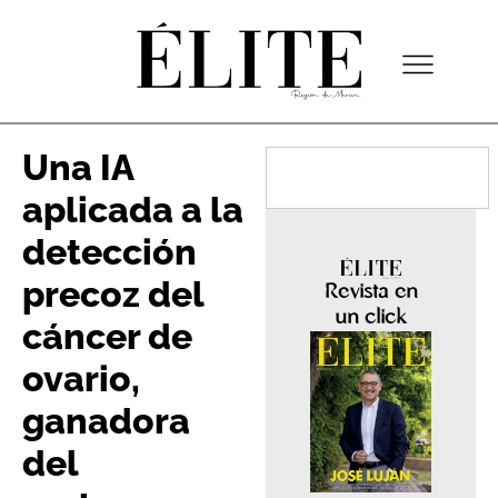
Una IA
aplicada a la
detección
precoz del
Revista en
un click
cáncer de
ovario,
ganadora
del