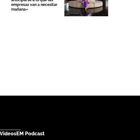
anticiparse a lo que las
empresas van a necesitar
mañana»
Videos
EM Podcast