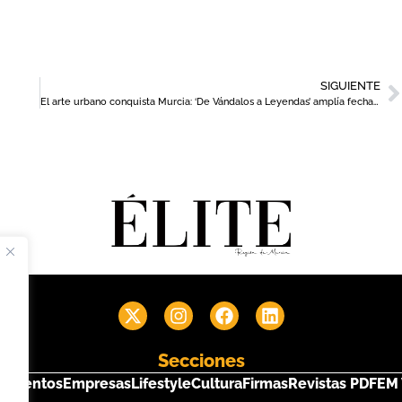
SIGUIENTE
El arte urbano conquista Murcia: ‘De Vándalos a Leyendas’ amplía fechas en el MUBAM tras recibir 30.000 visitas
Secciones
s
Eventos
Empresas
Lifestyle
Cultura
Firmas
Revistas PDF
EM 