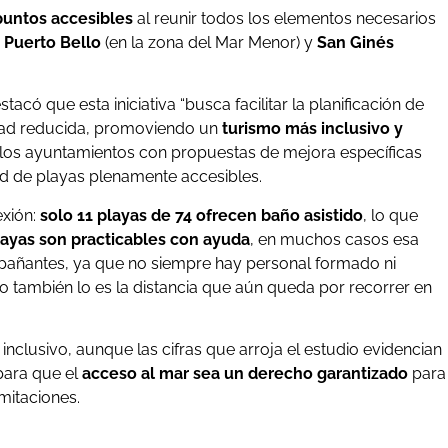
puntos accesibles
al reunir todos los elementos necesarios
y
Puerto Bello
(en la zona del Mar Menor) y
San Ginés
estacó que esta iniciativa “busca facilitar la planificación de
idad reducida, promoviendo un
turismo más inclusivo y
 a los ayuntamientos con propuestas de mejora específicas
ed de playas plenamente accesibles.
exión:
solo 11 playas de 74 ofrecen baño asistido
, lo que
layas son practicables con ayuda
, en muchos casos esa
pañantes, ya que no siempre hay personal formado ni
ro también lo es la distancia que aún queda por recorrer en
nclusivo, aunque las cifras que arroja el estudio evidencian
para que el
acceso al mar sea un derecho garantizado
para
mitaciones.