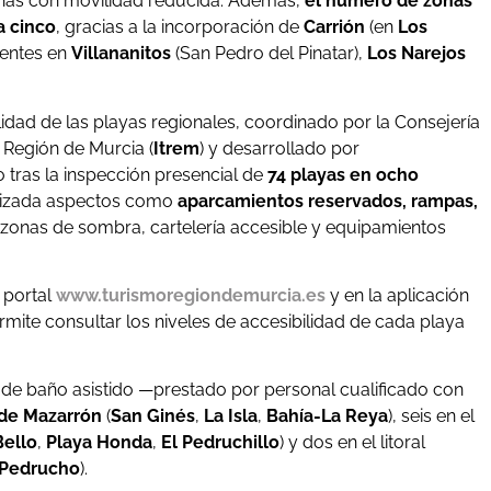
sonas con movilidad reducida. Además,
el número de zonas
a cinco
, gracias a la incorporación de
Carrión
(en
Los
stentes en
Villananitos
(San Pedro del Pinatar),
Los Narejos
lidad de las playas regionales, coordinado por la Consejería
a Región de Murcia (
Itrem
) y desarrollado por
o tras la inspección presencial de
74 playas en ocho
rizada aspectos como
aparcamientos reservados, rampas,
 zonas de sombra, cartelería accesible y equipamientos
 portal
www.turismoregiondemurcia.es
y en la aplicación
rmite consultar los niveles de accesibilidad de cada playa
o de baño asistido —prestado por personal cualificado con
 de Mazarrón
(
San Ginés
,
La Isla
,
Bahía-La Reya
), seis en el
Bello
,
Playa Honda
,
El Pedruchillo
) y dos en el litoral
 Pedrucho
).