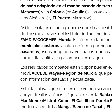
esencial para garantizar el acceso al mar a per
de baño adaptado en el mar ha pasado de tres 
Alcázares
) y
La Colonia
(en
Águilas
) a las ya exi
(Los Alcázares) y
El Puerto
(Mazarrón).
Así lo señala un estudio pionero sobre la accesibi
de Turismo a través del Instituto de Turismo de l
FAMDIF/COCEMFE-Murcia
. El informe, elaborad
municipios costeros
, analiza de forma pormeno
pasarelas,
aseos adaptados, vestuarios, duchas,
como sillas anfibias o pasamanos en el agua.
Los resultados completos están disponibles en el
móvil
ACCEDE Playas-Región de Murcia
, que pe
con información detallada y actualizada.
Entre las playas que ofrecen este verano servici
apoyo de sillas anfibias— figuran tres en la
Bahía
Mar Menor
(
Mistral
,
Colón
,
El Castillico
,
Puerto 
mediterráneo de
La Manga
(
Banco de Tabal
y
El