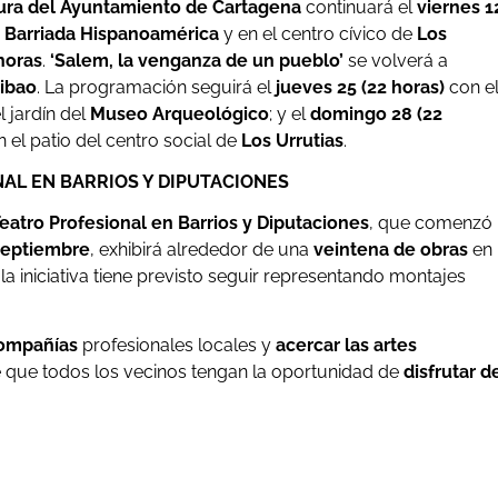
tura del Ayuntamiento de Cartagena
continuará el
viernes 1
a
Barriada Hispanoamérica
y en el centro cívico de
Los
horas
.
‘Salem, la venganza de un pueblo’
se volverá a
ribao
. La programación seguirá el
jueves 25 (22 horas)
con e
l jardín del
Museo Arqueológico
; y el
domingo 28 (22
n el patio del centro social de
Los Urrutias
.
NAL EN BARRIOS Y DIPUTACIONES
Teatro Profesional en Barrios y Diputaciones
, que comenzó
septiembre
, exhibirá alrededor de una
veintena de obras
en
a iniciativa tiene previsto seguir representando montajes
compañías
profesionales locales y
acercar las artes
 de que todos los vecinos tengan la oportunidad de
disfrutar d