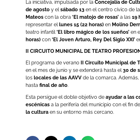
La iniciativa, impulsada por la
Concejalía de Cul
de agosto
y el
sábado 13
en el centro cívico de l
Mateos
con la obra
‘El matojo de rosas’
a las
19 
representar el
lunes 15 (22 horas)
en
Molino Der
teatro infantil
‘El libro mágico de los sueños’
en e
horas)
con
‘El Joven Arturo, Rey Del Siglo XXI’
e
II CIRCUITO MUNICIPAL DE TEATRO PROFESIO
El programa de verano
II Circuito Municipal de 
en el mes de junio y se extenderá hasta el
30 de 
los
locales de las AAVV
de la comarca. Además, l
hasta
final de año
.
Esta persigue el doble objetivo de
ayudar a las 
escénicas
a la periferia del municipio con el fin
la cultura
en su entorno más cercano.