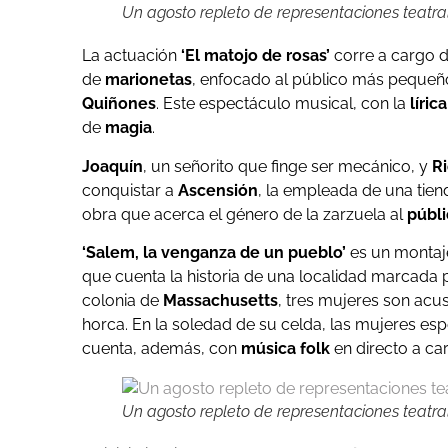
Un agosto repleto de representaciones teatr
La actuación
‘El matojo de rosas’
corre a cargo 
de
marionetas
, enfocado al público más pequeño
Quiñones
. Este espectáculo musical, con la
líric
de
magia
.
Joaquín
, un señorito que finge ser mecánico, y
R
conquistar a
Ascensión
, la empleada de una tie
obra que acerca el género de la zarzuela al
públi
‘Salem, la venganza de un pueblo’
es un montaj
que cuenta la historia de una localidad marcada po
colonia de
Massachusetts
, tres mujeres son acu
horca. En la soledad de su celda, las mujeres es
cuenta, además, con
música folk
en directo a ca
Un agosto repleto de representaciones teatr