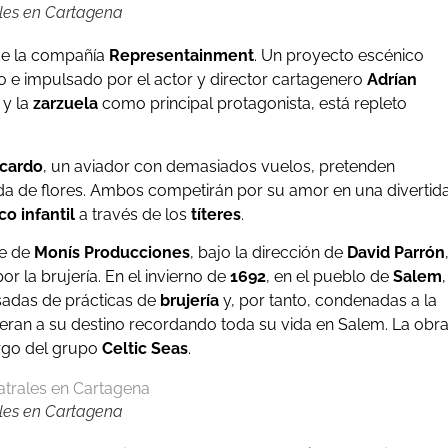
ales en Cartagena
de la compañía
Representainment
. Un proyecto escénico
 e impulsado por el actor y director cartagenero
Adrían
a
y la
zarzuela
como principal protagonista, está repleto
icardo
, un aviador con demasiados vuelos, pretenden
nda de flores. Ambos competirán por su amor en una divertid
co infantil
a través de los
títeres
.
e de
Monís Producciones
, bajo la dirección de
David Parrón
r la brujería. En el invierno de
1692
, en el pueblo de
Salem
,
sadas de prácticas de
brujería
y, por tanto, condenadas a la
peran a su destino recordando toda su vida en Salem. La obr
rgo del grupo
Celtic Seas
.
ales en Cartagena