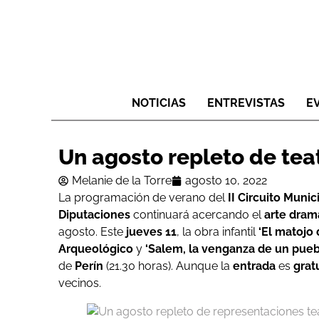
NOTICIAS
ENTREVISTAS
E
Un agosto repleto de tea
Melanie de la Torre
agosto 10, 2022
La programación de verano del
II Circuito Munic
Diputaciones
continuará acercando el
arte dram
agosto. Este
jueves 11
, la obra infantil
‘El matojo 
Arqueológico
y
‘Salem, la venganza de un pueb
de
Perín
(21.30 horas). Aunque la
entrada
es
grat
vecinos.