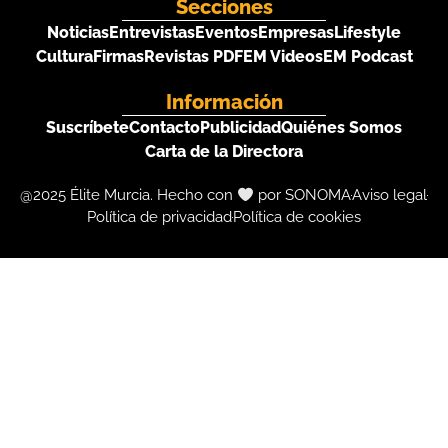
Secciones
Noticias
Entrevistas
Eventos
Empresas
Lifestyle
Cultura
Firmas
Revistas PDF
EM Videos
EM Podcast
Información
Suscríbete
Contacto
Publicidad
Quiénes Somos
Carta de la Directora
@2025 Élite Murcia. Hecho con
por SONOMA
Aviso legal
Política de privacidad
Política de cookies