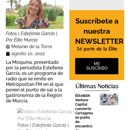
Suscríbete a
nuestra
Fotos | Estefanía García |
NEWSLETTER
Por Élite Murcia
Melanie de la Torre
Sé parte de la Élite
agosto 10, 2022
La Misquina, presentado
ME
por la periodista Estefanía
SUSCRIBO
García, es un programa de
radio que se emite en
Metropolitan FM en el que
Últimas Noticias
ponen el punto de sal a la
gastronomía de la Región
ÉliteBAN
Venture
de Murcia
Capital
convierte
Cartagena
en punto
de
Fotos | Estefanía García |
encuentro