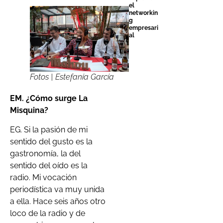
el
networkin
g
empresari
al
Fotos | Estefanía García
EM. ¿Cómo surge La
Misquina?
EG. Si la pasión de mi
sentido del gusto es la
gastronomía, la del
sentido del oído es la
radio. Mi vocación
periodística va muy unida
a ella. Hace seis años otro
loco de la radio y de