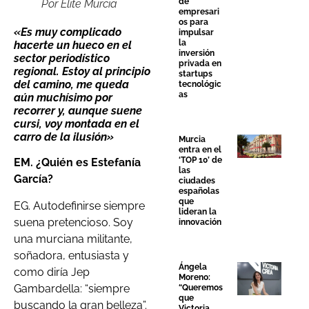
de
Por Élite Murcia
empresari
os para
«Es muy complicado
impulsar
la
hacerte un hueco en el
inversión
sector periodístico
privada en
regional. Estoy al principio
startups
del camino, me queda
tecnológic
as
aún muchísimo por
recorrer y, aunque suene
cursi, voy montada en el
carro de la ilusión»
Murcia
entra en el
‘TOP 10’ de
EM. ¿Quién es Estefanía
las
García?
ciudades
españolas
que
EG. Autodefinirse siempre
lideran la
suena pretencioso. Soy
innovación
una murciana militante,
soñadora, entusiasta y
Ángela
como diría Jep
Moreno:
Gambardella: “siempre
“Queremos
que
buscando la gran belleza”.
Victoria