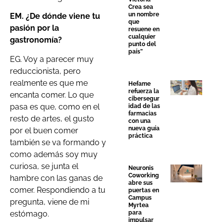
Crea sea
un nombre
EM. ¿De dónde viene tu
que
pasión por la
resuene en
cualquier
gastronomía?
punto del
país”
EG. Voy a parecer muy
reduccionista, pero
realmente es que me
Hefame
refuerza la
encanta comer. Lo que
cibersegur
pasa es que, como en el
idad de las
farmacias
resto de artes, el gusto
con una
nueva guía
por el buen comer
práctica
también se va formando y
como además soy muy
curiosa, se junta el
Neuronis
Coworking
hambre con las ganas de
abre sus
comer. Respondiendo a tu
puertas en
Campus
pregunta, viene de mi
Myrtea
estómago.
para
impulsar