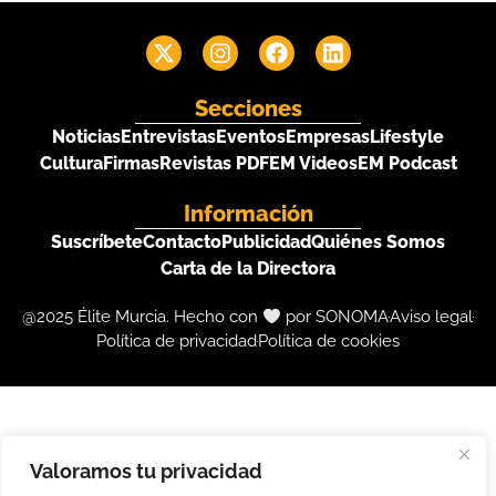
Secciones
Noticias
Entrevistas
Eventos
Empresas
Lifestyle
Cultura
Firmas
Revistas PDF
EM Videos
EM Podcast
Información
Suscríbete
Contacto
Publicidad
Quiénes Somos
Carta de la Directora
@2025 Élite Murcia. Hecho con
por SONOMA
Aviso legal
Política de privacidad
Política de cookies
Valoramos tu privacidad