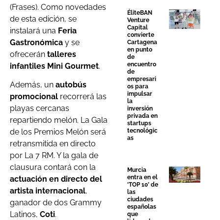
(Frases). Como novedades
ÉliteBAN
de esta edición, se
Venture
Capital
instalará una
Feria
convierte
Gastronómica
y se
Cartagena
en punto
ofrecerán
talleres
de
encuentro
infantiles Mini Gourmet
.
de
empresari
Además, un
autobús
os para
impulsar
promocional
recorrerá las
la
playas cercanas
inversión
privada en
repartiendo melón. La Gala
startups
tecnológic
de los Premios Melón será
as
retransmitida en directo
por La 7 RM. Y la gala de
clausura contará con la
Murcia
entra en el
actuación en directo del
‘TOP 10’ de
artista internacional
,
las
ciudades
ganador de dos Grammy
españolas
Latinos,
Coti
.
que