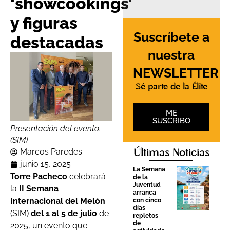
‘showcookings’
y figuras
Suscríbete a
destacadas
nuestra
NEWSLETTER
Sé parte de la Élite
ME
SUSCRIBO
Presentación del evento.
(SIM)
Marcos Paredes
Últimas Noticias
junio 15, 2025
La Semana
Torre Pacheco
celebrará
de la
Juventud
la
II Semana
arranca
Internacional del Melón
con cinco
días
(SIM)
del 1 al 5 de julio
de
repletos
de
2025, un evento que