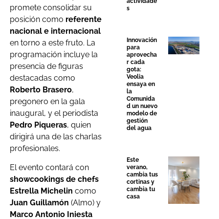
actividade
promete consolidar su
s
posición como
referente
nacional e internacional
Innovación
en torno a este fruto. La
para
programación incluye la
aprovecha
r cada
presencia de figuras
gota:
Veolia
destacadas como
ensaya en
Roberto Brasero
,
la
Comunida
pregonero en la gala
d un nuevo
inaugural, y el periodista
modelo de
gestión
Pedro Piqueras
, quien
del agua
dirigirá una de las charlas
profesionales.
Este
El evento contará con
verano,
cambia tus
showcookings de chefs
cortinas y
cambia tu
Estrella Michelin
como
casa
Juan Guillamón
(Almo) y
Marco Antonio Iniesta