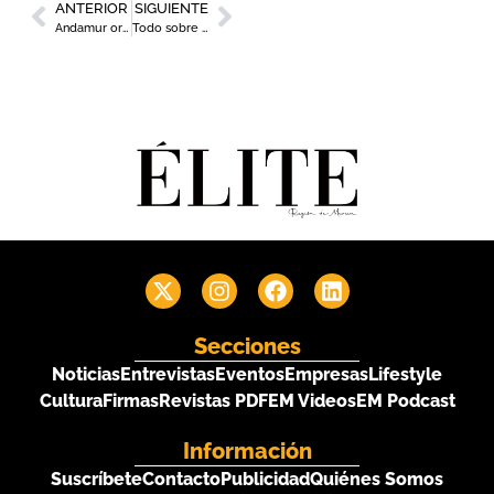
ANTERIOR
SIGUIENTE
Andamur organiza el I Foro Mujer y Sector Transporte
Todo sobre el ´Desayuno en Clave Femenina´ de CaixaBank
Secciones
Noticias
Entrevistas
Eventos
Empresas
Lifestyle
Cultura
Firmas
Revistas PDF
EM Videos
EM Podcast
Información
Suscríbete
Contacto
Publicidad
Quiénes Somos