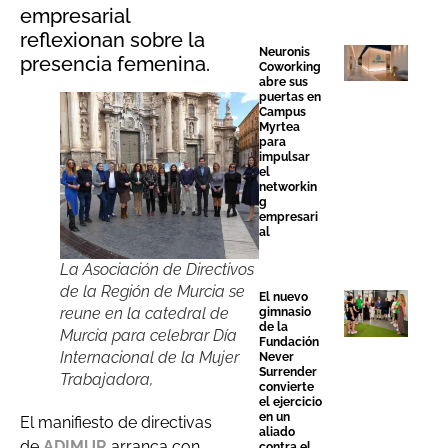
empresarial
reflexionan sobre la
Neuronis
presencia femenina.
Coworking
abre sus
puertas en
Campus
Myrtea
para
impulsar
el
networkin
g
empresari
al
La Asociación de Directivos
de la Región de Murcia se
El nuevo
reune en la catedral de
gimnasio
de la
Murcia para celebrar Día
Fundación
Internacional de la Mujer
Never
Surrender
Trabajadora,
convierte
el ejercicio
en un
El manifiesto de directivas
aliado
de
ADIMUR
arranca con
contra el