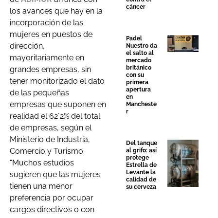
cáncer
los avances que hay en la
incorporación de las
mujeres en puestos de
Padel
dirección,
Nuestro da
el salto al
mayoritariamente en
mercado
británico
grandes empresas, sin
con su
tener monitorizado el dato
primera
apertura
de las pequeñas
en
empresas que suponen en
Mancheste
r
realidad el 62´2% del total
de empresas, según el
Ministerio de Industria,
Del tanque
Comercio y Turismo.
al grifo: así
protege
“Muchos estudios
Estrella de
Levante la
sugieren que las mujeres
calidad de
tienen una menor
su cerveza
preferencia por ocupar
cargos directivos o con