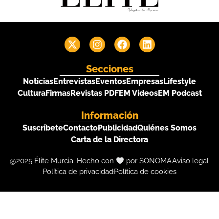
Secciones
Noticias
Entrevistas
Eventos
Empresas
Lifestyle
Cultura
Firmas
Revistas PDF
EM Videos
EM Podcast
Información
Suscríbete
Contacto
Publicidad
Quiénes Somos
Carta de la Directora
@2025 Élite Murcia. Hecho con
por SONOMA
Aviso legal
Política de privacidad
Política de cookies