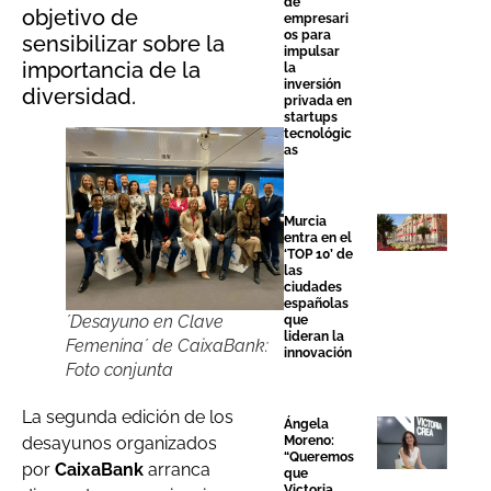
de
objetivo de
empresari
os para
sensibilizar sobre la
impulsar
importancia de la
la
inversión
diversidad.
privada en
startups
tecnológic
as
Murcia
entra en el
‘TOP 10’ de
las
ciudades
españolas
´Desayuno en Clave
que
lideran la
Femenina´ de CaixaBank:
innovación
Foto conjunta
La segunda edición de los
Ángela
Moreno:
desayunos organizados
“Queremos
por
CaixaBank
arranca
que
Victoria