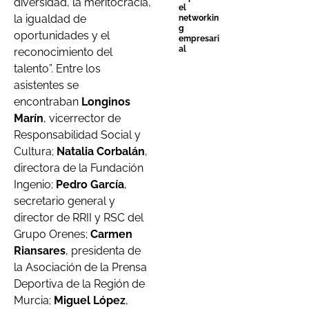
diversidad, la meritocracia,
el
la igualdad de
networkin
g
oportunidades y el
empresari
al
reconocimiento del
talento”. Entre los
asistentes se
encontraban
Longinos
Marín
, vicerrector de
Responsabilidad Social y
Cultura;
Natalia Corbalán
,
directora de la Fundación
Ingenio;
Pedro García
,
secretario general y
director de RRII y RSC del
Grupo Orenes;
Carmen
Riansares
, presidenta de
la Asociación de la Prensa
Deportiva de la Región de
Murcia;
Miguel López
,