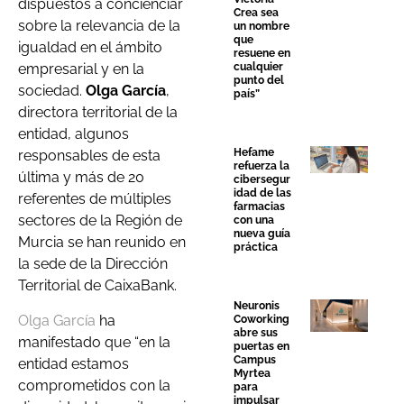
dispuestos a concienciar
Crea sea
sobre la relevancia de la
un nombre
que
igualdad en el ámbito
resuene en
cualquier
empresarial y en la
punto del
sociedad.
Olga García
,
país”
directora territorial de la
entidad, algunos
Hefame
responsables de esta
refuerza la
última y más de 20
cibersegur
idad de las
referentes de múltiples
farmacias
sectores de la Región de
con una
nueva guía
Murcia se han reunido en
práctica
la sede de la Dirección
Territorial de CaixaBank.
Neuronis
Olga García
ha
Coworking
abre sus
manifestado que “en la
puertas en
Campus
entidad estamos
Myrtea
comprometidos con la
para
impulsar