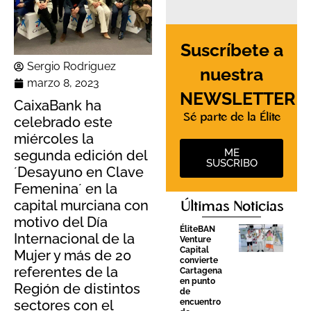
Suscríbete a
Sergio Rodriguez
nuestra
marzo 8, 2023
NEWSLETTER
CaixaBank ha
Sé parte de la Élite
celebrado este
miércoles la
ME
segunda edición del
SUSCRIBO
´Desayuno en Clave
Femenina´ en la
capital murciana con
Últimas Noticias
motivo del Día
ÉliteBAN
Internacional de la
Venture
Capital
Mujer y más de 20
convierte
referentes de la
Cartagena
en punto
Región de distintos
de
encuentro
sectores con el