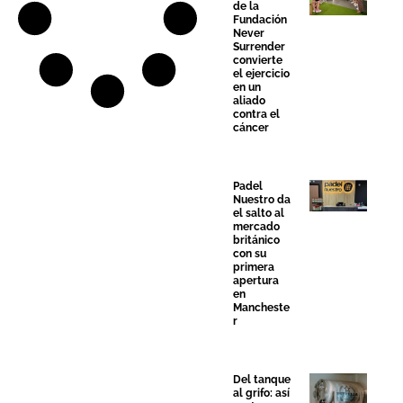
de la
Fundación
Never
Surrender
convierte
el ejercicio
en un
aliado
contra el
cáncer
Padel
Nuestro da
el salto al
mercado
británico
con su
primera
apertura
en
Mancheste
r
Del tanque
al grifo: así