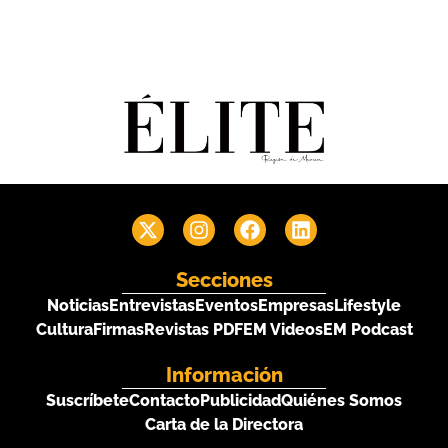
Secciones
Noticias
Entrevistas
Eventos
Empresas
Lifestyle
Cultura
Firmas
Revistas PDF
EM Videos
EM Podcast
Información
Suscríbete
Contacto
Publicidad
Quiénes Somos
Carta de la Directora