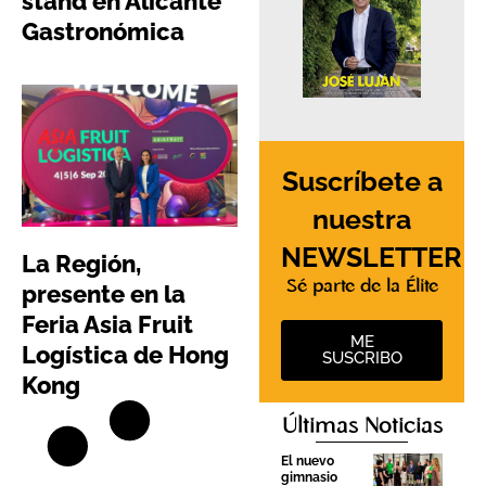
stand en Alicante
Gastronómica
Suscríbete a
nuestra
NEWSLETTER
La Región,
Sé parte de la Élite
presente en la
Feria Asia Fruit
ME
Logística de Hong
SUSCRIBO
Kong
Últimas Noticias
El nuevo
gimnasio