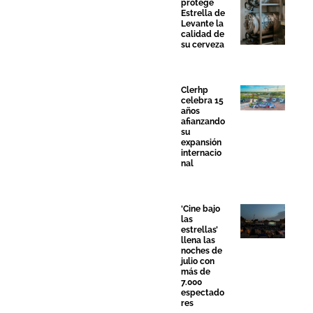
protege
Estrella de
Levante la
calidad de
su cerveza
Clerhp
celebra 15
años
afianzando
su
expansión
internacio
nal
‘Cine bajo
las
estrellas’
llena las
noches de
julio con
más de
7.000
espectado
res