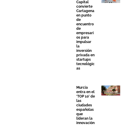
Capital
convierte
Cartagena
en punto
de
encuentro
de
empresari
os para
impulsar
la
inversión
privada en
startups
tecnológic
as
Murcia
entra en el
‘TOP 10’ de
las
ciudades
españolas
que
lideran la
innovación