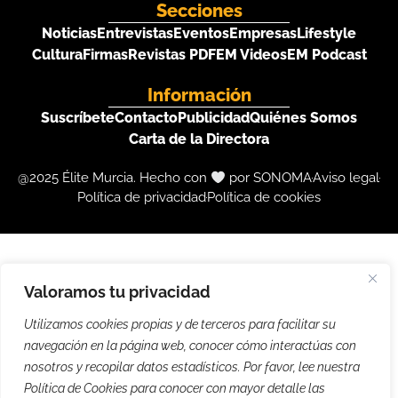
Secciones
Noticias
Entrevistas
Eventos
Empresas
Lifestyle
Cultura
Firmas
Revistas PDF
EM Videos
EM Podcast
Información
Suscríbete
Contacto
Publicidad
Quiénes Somos
Carta de la Directora
@2025 Élite Murcia. Hecho con
por SONOMA
Aviso legal
Política de privacidad
Política de cookies
Valoramos tu privacidad
Utilizamos cookies propias y de terceros para facilitar su
navegación en la página web, conocer cómo interactúas con
nosotros y recopilar datos estadísticos. Por favor, lee nuestra
Política de Cookies para conocer con mayor detalle las