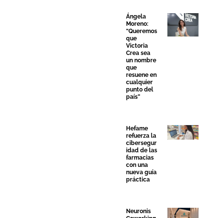
Ángela
Moreno:
“Queremos
que
Victoria
Crea sea
un nombre
que
resuene en
cualquier
punto del
país”
Hefame
refuerza la
cibersegur
idad de las
farmacias
con una
nueva guía
práctica
Neuronis