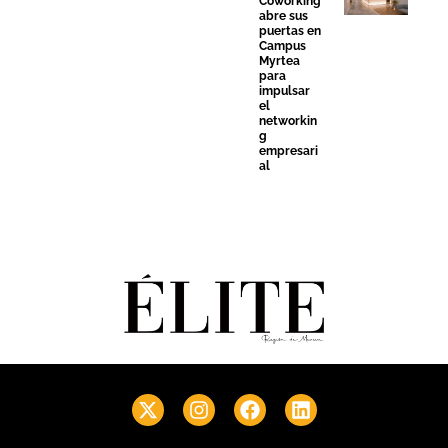
Coworking
abre sus
puertas en
Campus
Myrtea
para
impulsar
el
networkin
g
empresari
al