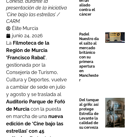
Conesa, durante la
en un
aliado
presentación de la iniciativa
contra el
‘Cine bajo las estrellas’ /
cáncer
CARM.
Élite Murcia
Padel
junio 24, 2026
Nuestro da
La
Filmoteca de la
el salto al
mercado
Región de Murcia
británico
‘Francisco Rabal’
,
con su
primera
gestionada por la
apertura
en
Consejería de Turismo,
Mancheste
Cultura y Deportes, vuelve
r
a cambiar de sede en julio
y agosto y se traslada al
Del tanque
Auditorio Parque de Fofó
al grifo: así
de Murcia
con la puesta
protege
Estrella de
en marcha de una
nueva
Levante la
edición de ‘Cine bajo las
calidad de
su cerveza
estrellas’ con 45