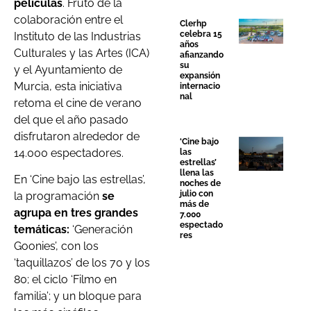
películas
. Fruto de la
colaboración entre el
Clerhp
celebra 15
Instituto de las Industrias
años
Culturales y las Artes (ICA)
afianzando
su
y el Ayuntamiento de
expansión
Murcia, esta iniciativa
internacio
nal
retoma el cine de verano
del que el año pasado
disfrutaron alrededor de
‘Cine bajo
14.000 espectadores.
las
estrellas’
llena las
En ‘Cine bajo las estrellas’,
noches de
julio con
la programación
se
más de
agrupa en tres grandes
7.000
espectado
temáticas:
‘Generación
res
Goonies’, con los
‘taquillazos’ de los 70 y los
80; el ciclo ‘Filmo en
familia’; y un bloque para