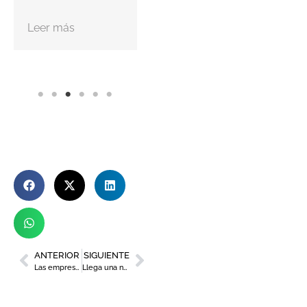
Leer más
ANTERIOR
SIGUIENTE
Las empresas de inserción de la Región han generado más de 400 puestos de trabajo para personas en riesgo de exclusión social en los últimos cinco años
Llega una nueva edición del Concurso de Relato del Club Renacimiento y Estrella de Levante