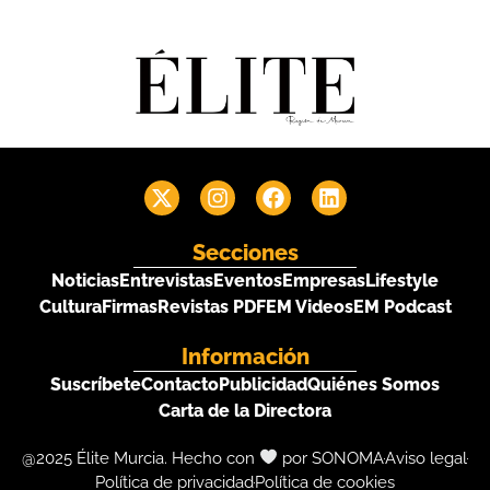
Secciones
Noticias
Entrevistas
Eventos
Empresas
Lifestyle
Cultura
Firmas
Revistas PDF
EM Videos
EM Podcast
Información
Suscríbete
Contacto
Publicidad
Quiénes Somos
Carta de la Directora
@2025 Élite Murcia. Hecho con
por SONOMA
Aviso legal
Política de privacidad
Política de cookies