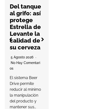
internacion
Del tanque
al
al grifo: así
protege
4 Agosto 2026
Estrella de
No Hay Comentari
Levante la
Os
calidad de
La compañía
su cerveza
prevé entregar
este año las
O
5 Agosto 2026
primeras viviendas
No Hay Comentari
de su proyecto en
Os
Punta Cana,…
d
El sistema Beer
c
Drive permite
Leer más
C
reducir al mínimo
C
la manipulación
del producto y
mantener sus…