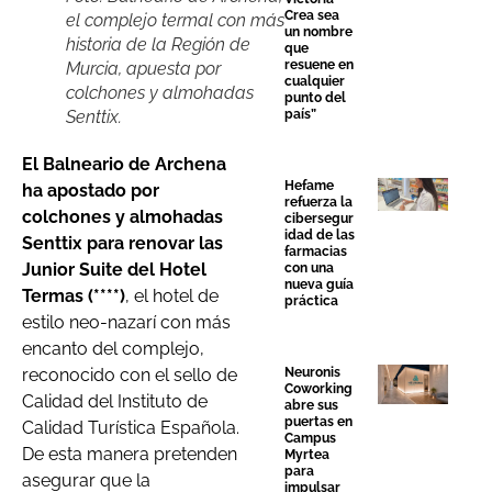
Crea sea
el complejo termal con más
un nombre
historia de la Región de
que
resuene en
Murcia, apuesta por
cualquier
colchones y almohadas
punto del
país”
Senttix.
El Balneario de Archena
Hefame
ha apostado por
refuerza la
colchones y almohadas
cibersegur
idad de las
Senttix para renovar las
farmacias
Junior Suite del Hotel
con una
nueva guía
Termas (****)
, el hotel de
práctica
estilo neo-nazarí con más
encanto del complejo,
Neuronis
reconocido con el sello de
Coworking
Calidad del Instituto de
abre sus
puertas en
Calidad Turística Española.
Campus
De esta manera pretenden
Myrtea
para
asegurar que la
impulsar