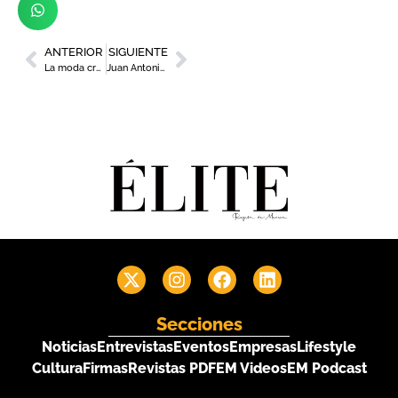
ANTERIOR
SIGUIENTE
La moda crucero se estrena en la Región con La Manga Resort MPM22
Juan Antonio Pedreño, presidente de Social Economy Europe y CEPES
Secciones
Noticias
Entrevistas
Eventos
Empresas
Lifestyle
Cultura
Firmas
Revistas PDF
EM Videos
EM Podcast