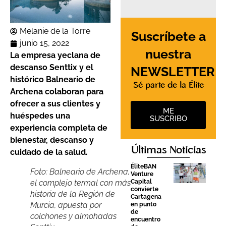
Melanie de la Torre
Suscríbete a
junio 15, 2022
nuestra
La empresa yeclana de
descanso Senttix y el
NEWSLETTER
histórico Balneario de
Sé parte de la Élite
Archena colaboran para
ofrecer a sus clientes y
ME
huéspedes una
SUSCRIBO
experiencia completa de
bienestar, descanso y
Últimas Noticias
cuidado de la salud.
ÉliteBAN
Foto: Balneario de Archena,
Venture
Capital
el complejo termal con más
convierte
historia de la Región de
Cartagena
Murcia, apuesta por
en punto
de
colchones y almohadas
encuentro