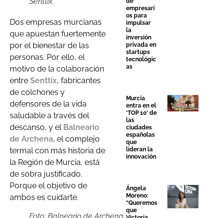
Senttix.
de
empresari
os para
Dos empresas murcianas
impulsar
la
que apuestan fuertemente
inversión
por el bienestar de las
privada en
startups
personas. Por ello, el
tecnológic
as
motivo de la colaboración
entre
Senttix
, fabricantes
de colchones y
Murcia
defensores de la vida
entra en el
‘TOP 10’ de
saludable a través del
las
descanso, y el
Balneario
ciudades
españolas
de
Archena
, el complejo
que
lideran la
termal con más historia de
innovación
la Región de Murcia, está
de sobra justificado.
Porque el objetivo de
Ángela
Moreno:
ambos es cuidarte.
“Queremos
que
Foto: Balneario de Archena,
Victoria