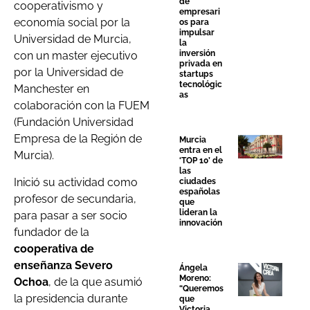
de
cooperativismo y
empresari
economía social por la
os para
impulsar
Universidad de Murcia,
la
inversión
con un master ejecutivo
privada en
por la Universidad de
startups
tecnológic
Manchester en
as
colaboración con la FUEM
(Fundación Universidad
Empresa de la Región de
Murcia
entra en el
Murcia).
‘TOP 10’ de
las
Inició su actividad como
ciudades
españolas
profesor de secundaria,
que
lideran la
para pasar a ser socio
innovación
fundador de la
cooperativa de
enseñanza Severo
Ángela
Moreno:
Ochoa
, de la que asumió
“Queremos
la presidencia durante
que
Victoria