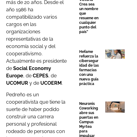
más de 20 años. Desde el
Crea sea
año 1986 ha
un nombre
que
compatibilizado varios
resuene en
cualquier
cargos en las
punto del
organizaciones
país”
representativas de la
economía social y del
Hefame
cooperativismo.
refuerza la
Actualmente es presidente
cibersegur
idad de las
de
Social Economy
farmacias
con una
Europe
, de
CEPES
, de
nueva guía
UCOMUR
y de
UCOERM
.
práctica
Pedreño es un
cooperativista que tiene la
Neuronis
Coworking
suerte de haber podido
abre sus
construir una carrera
puertas en
Campus
personal y profesional
Myrtea
rodeado de personas con
para
impulsar