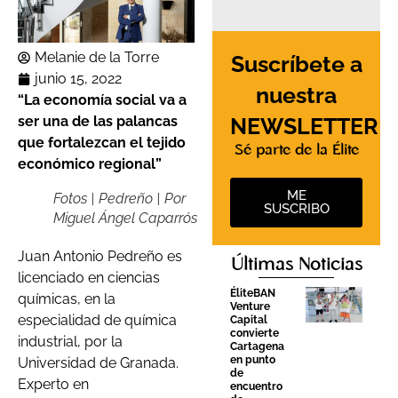
Melanie de la Torre
Suscríbete a
junio 15, 2022
nuestra
“La economía social va a
NEWSLETTER
ser una de las palancas
que fortalezcan el tejido
Sé parte de la Élite
económico regional”
ME
Fotos | Pedreño | Por
SUSCRIBO
Miguel Ángel Caparrós
Juan Antonio Pedreño es
Últimas Noticias
licenciado en ciencias
ÉliteBAN
químicas, en la
Venture
especialidad de química
Capital
convierte
industrial, por la
Cartagena
en punto
Universidad de Granada.
de
Experto en
encuentro