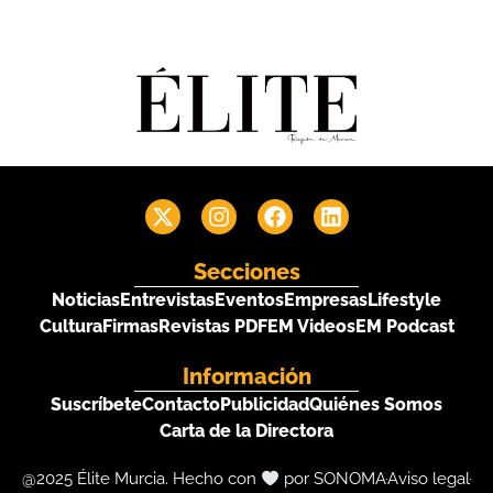
Secciones
Noticias
Entrevistas
Eventos
Empresas
Lifestyle
Cultura
Firmas
Revistas PDF
EM Videos
EM Podcast
Información
Suscríbete
Contacto
Publicidad
Quiénes Somos
Carta de la Directora
@2025 Élite Murcia. Hecho con
por SONOMA
Aviso legal