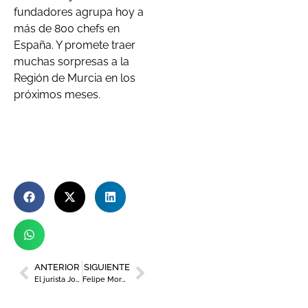
fundadores agrupa hoy a
más de 800 chefs en
España. Y promete traer
muchas sorpresas a la
Región de Murcia en los
próximos meses.
ANTERIOR
SIGUIENTE
El jurista José Císcar repasa la actualidad del Trasvase Tajo-Segura en los Desayunos de Murcia Diario
Felipe Moreno, presidente del Real Murcia: “Este es el mayor reto de mi vida, pero no tengo miedo”