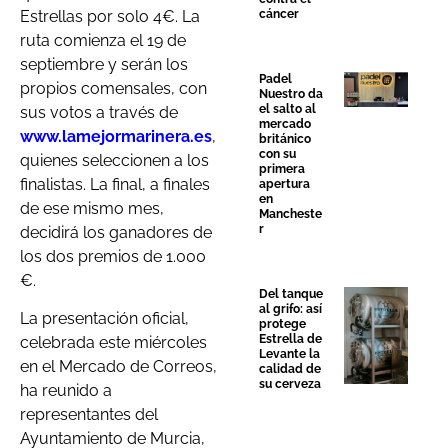
Estrellas por solo 4€. La
cáncer
ruta comienza el 19 de
septiembre y serán los
Padel
propios comensales, con
Nuestro da
el salto al
sus votos a través de
mercado
www.lamejormarinera.es
,
británico
con su
quienes seleccionen a los
primera
finalistas. La final, a finales
apertura
en
de ese mismo mes,
Mancheste
r
decidirá los ganadores de
los dos premios de 1.000
€.
Del tanque
al grifo: así
La presentación oficial,
protege
Estrella de
celebrada este miércoles
Levante la
en el Mercado de Correos,
calidad de
su cerveza
ha reunido a
representantes del
Ayuntamiento de Murcia,