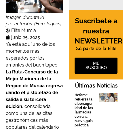
Imagen durante la
Suscríbete a
presentación. (Euro Toques)
nuestra
Élite Murcia
junio 25, 2025
NEWSLETTER
Ya está aquí uno de los
Sé parte de la Élite
momentos más
esperados por los
ME
amantes del buen tapeo.
SUSCRIBO
La Ruta-Concurso de la
Mejor Marinera de la
Últimas Noticias
Región de Murcia regresa
dando el pistoletazo de
Hefame
salida a su tercera
refuerza la
cibersegur
edición
, consolidada
idad de las
farmacias
como una de las citas
con una
gastronómicas más
nueva guía
práctica
populares del calendario