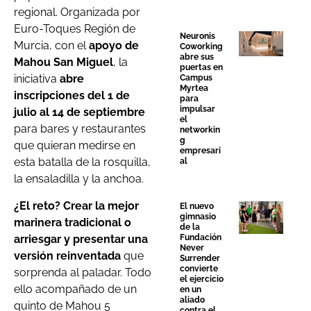
regional. Organizada por
Euro-Toques Región de
Neuronis
Murcia, con el
apoyo de
Coworking
abre sus
Mahou San Miguel
, la
puertas en
iniciativa
abre
Campus
Myrtea
inscripciones del 1 de
para
impulsar
julio al 14 de septiembre
el
para bares y restaurantes
networkin
g
que quieran medirse en
empresari
esta batalla de la rosquilla,
al
la ensaladilla y la anchoa.
¿El reto? Crear la mejor
El nuevo
gimnasio
marinera tradicional o
de la
arriesgar y presentar una
Fundación
Never
versión reinventada
que
Surrender
convierte
sorprenda al paladar. Todo
el ejercicio
ello acompañado de un
en un
aliado
quinto de Mahou 5
contra el