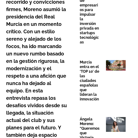
de
recorrido y convicciones
empresari
firmes, Moreno asumió la
os para
impulsar
presidencia del Real
la
Murcia en un momento
inversión
privada en
crítico. Con un estilo
startups
tecnológic
sereno y alejado de los
as
focos, ha ido marcando
un nuevo rumbo basado
en la gestión rigurosa, la
Murcia
entra en el
modernización y el
‘TOP 10’ de
respeto a una afición que
las
ciudades
nunca ha dejado al
españolas
equipo. En esta
que
lideran la
entrevista repasa los
innovación
desafíos vividos desde su
llegada, la situación
Ángela
actual del club y sus
Moreno:
planes para el futuro. Y
“Queremos
que
también deja espacio
Victoria