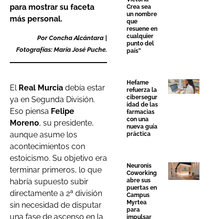
para mostrar su faceta
Crea sea
un nombre
más personal.
que
resuene en
cualquier
Por Concha Alcántara |
punto del
Fotografías: María José Puche.
país”
Hefame
El
Real Murcia
debía estar
refuerza la
cibersegur
ya en Segunda División.
idad de las
Eso piensa
Felipe
farmacias
con una
Moreno
, su presidente,
nueva guía
aunque asume los
práctica
acontecimientos con
estoicismo. Su objetivo era
Neuronis
terminar primeros, lo que
Coworking
habría supuesto subir
abre sus
puertas en
directamente a 2ª división
Campus
Myrtea
sin necesidad de disputar
para
una fase de ascenso en la
impulsar