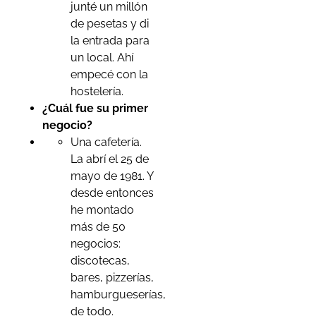
junté un millón
de pesetas y di
la entrada para
un local. Ahí
empecé con la
hostelería.
¿Cuál fue su primer
negocio?
Una cafetería.
La abrí el 25 de
mayo de 1981. Y
desde entonces
he montado
más de 50
negocios:
discotecas,
bares, pizzerías,
hamburgueserías,
de todo.