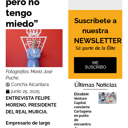
pero no
tengo
Suscríbete a
miedo”
nuestra
NEWSLETTER
Sé parte de la Élite
ME
SUSCRIBO
Fotografías: María José
Puche.
Concha Alcantara
Últimas Noticias
junio 25, 2025
ÉliteBAN
ENTREVISTA FELIPE
Venture
Capital
MORENO, PRESIDENTE
convierte
DEL REAL MURCIA.
Cartagena
en punto
de
Empresario de largo
encuentro