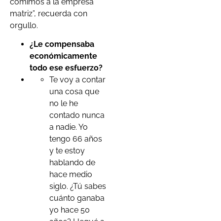
comimos a la empresa
matriz”, recuerda con
orgullo.
¿Le compensaba
económicamente
todo ese esfuerzo?
Te voy a contar
una cosa que
no le he
contado nunca
a nadie. Yo
tengo 66 años
y te estoy
hablando de
hace medio
siglo. ¿Tú sabes
cuánto ganaba
yo hace 50