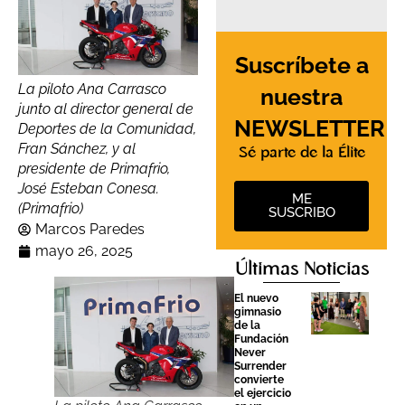
Suscríbete a
La piloto Ana Carrasco
nuestra
junto al director general de
NEWSLETTER
Deportes de la Comunidad,
Fran Sánchez, y al
Sé parte de la Élite
presidente de Primafrio,
José Esteban Conesa.
ME
(Primafrio)
SUSCRIBO
Marcos Paredes
mayo 26, 2025
Últimas Noticias
El nuevo
gimnasio
de la
Fundación
Never
Surrender
convierte
el ejercicio