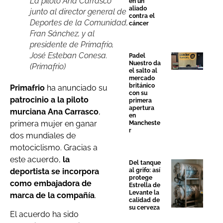
La piloto Ana Carrasco
en un
aliado
junto al director general de
contra el
Deportes de la Comunidad,
cáncer
Fran Sánchez, y al
presidente de Primafrio,
José Esteban Conesa.
Padel
Nuestro da
(Primafrio)
el salto al
mercado
británico
Primafrio
ha anunciado su
con su
patrocinio a la piloto
primera
apertura
murciana Ana Carrasco
,
en
primera mujer en ganar
Mancheste
r
dos mundiales de
motociclismo. Gracias a
este acuerdo,
la
Del tanque
deportista se incorpora
al grifo: así
protege
como embajadora de
Estrella de
Levante la
marca de la compañía
.
calidad de
su cerveza
El acuerdo ha sido