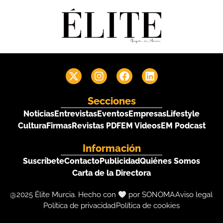
Secciones
Noticias
Entrevistas
Eventos
Empresas
Lifestyle
Cultura
Firmas
Revistas PDF
EM Videos
EM Podcast
Información
Suscríbete
Contacto
Publicidad
Quiénes Somos
Carta de la Directora
@2025 Élite Murcia. Hecho con
por SONOMA
Aviso legal
Política de privacidad
Política de cookies