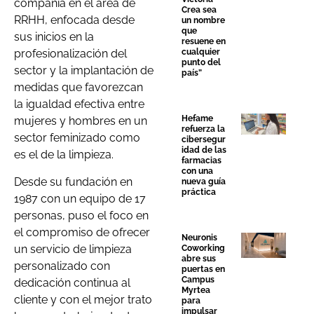
compañía en el área de
Crea sea
RRHH, enfocada desde
un nombre
que
sus inicios en la
resuene en
cualquier
profesionalización del
punto del
sector y la implantación de
país”
medidas que favorezcan
la igualdad efectiva entre
Hefame
mujeres y hombres en un
refuerza la
sector feminizado como
cibersegur
idad de las
es el de la limpieza.
farmacias
con una
Desde su fundación en
nueva guía
práctica
1987 con un equipo de 17
personas, puso el foco en
el compromiso de ofrecer
Neuronis
un servicio de limpieza
Coworking
abre sus
personalizado con
puertas en
Campus
dedicación continua al
Myrtea
cliente y con el mejor trato
para
impulsar