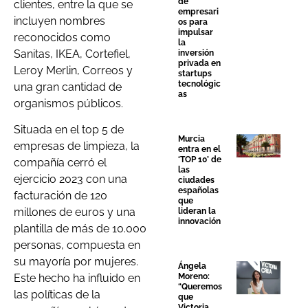
de
clientes, entre la que se
empresari
incluyen nombres
os para
impulsar
reconocidos como
la
Sanitas, IKEA, Cortefiel,
inversión
privada en
Leroy Merlin, Correos y
startups
tecnológic
una gran cantidad de
as
organismos públicos.
Situada en el top 5 de
Murcia
empresas de limpieza, la
entra en el
‘TOP 10’ de
compañía cerró el
las
ejercicio 2023 con una
ciudades
españolas
facturación de 120
que
millones de euros y una
lideran la
innovación
plantilla de más de 10.000
personas, compuesta en
su mayoría por mujeres.
Ángela
Moreno:
Este hecho ha influido en
“Queremos
las políticas de la
que
Victoria