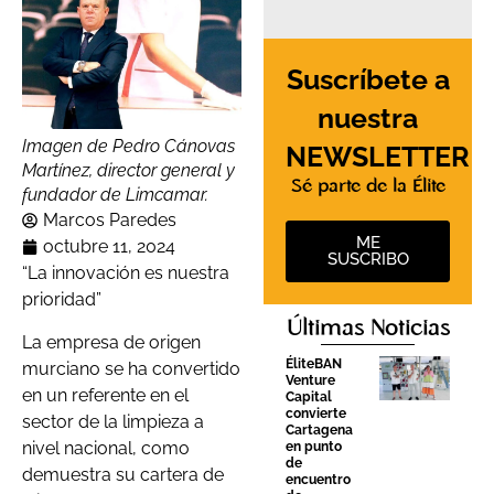
Suscríbete a
nuestra
Imagen de Pedro Cánovas
NEWSLETTER
Martínez, director general y
Sé parte de la Élite
fundador de Limcamar.
Marcos Paredes
ME
octubre 11, 2024
SUSCRIBO
“La innovación es nuestra
prioridad”
Últimas Noticias
La empresa de origen
ÉliteBAN
murciano se ha convertido
Venture
en un referente en el
Capital
convierte
sector de la limpieza a
Cartagena
nivel nacional, como
en punto
de
demuestra su cartera de
encuentro