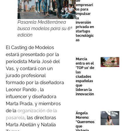
de
empresari
os para
impulsar
la
Pasarela Mediterránea
inversión
privada en
busca modelos para su 6ª
startups
edición
tecnológic
as
El Casting de Modelos
estará presentado por la
Murcia
periodista María José del
entra en el
‘TOP 10’ de
Vas, y contará con un
las
jurado profesional
ciudades
españolas
formado por la diseñadora
que
Leonor Pando , la
lideran la
innovación
influencer y diseñadora
Marta Prada, y miembros
de la
organización de la
Ángela
pasarela
, las directoras
Moreno:
“Queremos
Marta Abellán y Natalia
que
Victoria