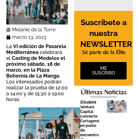
Suscríbete a
Melanie de la Torre
nuestra
marzo 13, 2023
NEWSLETTER
La
VI edición de Pasarela
Mediterránea
celebrará
Sé parte de la Élite
el
Casting de Modelos el
próximo sábado, 18 de
ME
marzo, en la Plaza
SUSCRIBO
Bohemia de La Manga
.
Los interesados podrán
realizar la prueba de 12:00
Últimas Noticias
a 14:00 y de 15:30 a 19:00
horas.
ÉliteBAN
Venture
Capital
convierte
Cartagena
en punto
de
encuentro