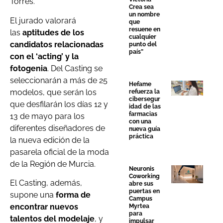
Torres.
Crea sea
un nombre
El jurado valorará
que
resuene en
las
aptitudes de los
cualquier
candidatos relacionadas
punto del
país”
con el ‘acting’ y la
fotogenia
. Del Casting se
seleccionarán a más de 25
Hefame
modelos, que serán los
refuerza la
cibersegur
que desfilarán los días 12 y
idad de las
farmacias
13 de mayo para los
con una
diferentes diseñadores de
nueva guía
práctica
la nueva edición de la
pasarela oficial de la moda
de la Región de Murcia.
Neuronis
Coworking
El Casting, además,
abre sus
puertas en
supone una
forma de
Campus
encontrar nuevos
Myrtea
para
talentos del modelaje
, y
impulsar