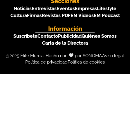
Secciones
Noticias
Entrevistas
Eventos
Empresas
Lifestyle
Cultura
Firmas
Revistas PDF
EM Videos
EM Podcast
Información
Suscríbete
Contacto
Publicidad
Quiénes Somos
Carta de la Directora
@2025 Élite Murcia. Hecho con
por SONOMA
Aviso legal
Política de privacidad
Política de cookies