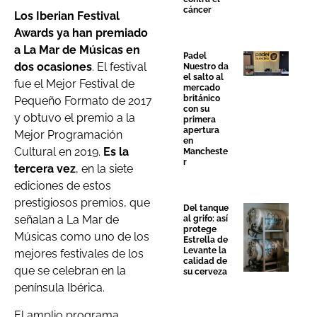
cáncer
Los Iberian Festival
Awards ya han premiado
a La Mar de Músicas en
Padel
dos ocasiones
. El festival
Nuestro da
el salto al
fue el Mejor Festival de
mercado
británico
Pequeño Formato de 2017
con su
y obtuvo el premio a la
primera
apertura
Mejor Programación
en
Cultural en 2019.
Es la
Mancheste
r
tercera vez
, en la siete
ediciones de estos
prestigiosos premios, que
Del tanque
señalan a La Mar de
al grifo: así
protege
Músicas como uno de los
Estrella de
Levante la
mejores festivales de los
calidad de
que se celebran en la
su cerveza
península Ibérica.
El amplio programa