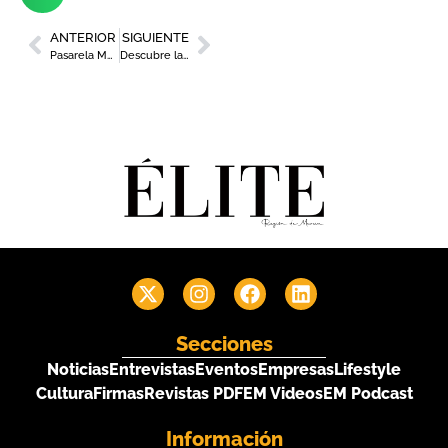
ANTERIOR
SIGUIENTE
Pasarela Mediterránea busca modelos para su 6ª edición
Descubre la programación del Centro Municipal Gastronómico de Murcia
Secciones
Noticias
Entrevistas
Eventos
Empresas
Lifestyle
Cultura
Firmas
Revistas PDF
EM Videos
EM Podcast
Información