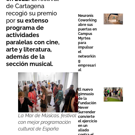
de Cartagena
recogió su premio
Neuronis
por
su extenso
Coworking
abre sus
programa de
puertas en
actividades
Campus
Myrtea
paralelas con cine,
para
impulsar
arte y literatura,
el
además de la
networkin
g
sección musical.
empresari
al
El nuevo
gimnasio
de la
Fundación
Never
Surrender
La Mar de Músicas, festival
convierte
el ejercicio
con mejor programación
en un
cultural de España
aliado
contra el