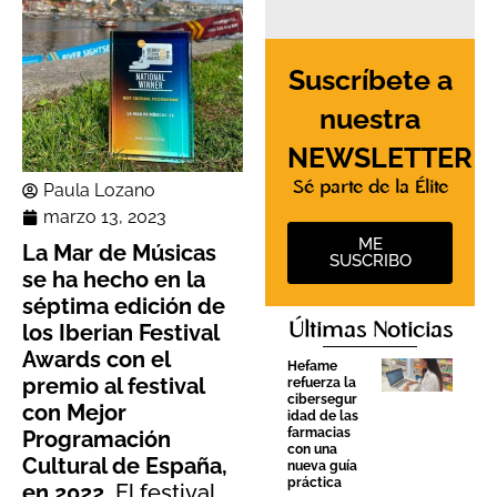
Suscríbete a
nuestra
NEWSLETTER
Sé parte de la Élite
Paula Lozano
marzo 13, 2023
ME
La Mar de Músicas
SUSCRIBO
se ha hecho en la
séptima edición de
Últimas Noticias
los Iberian Festival
Awards con el
Hefame
premio al festival
refuerza la
cibersegur
con Mejor
idad de las
farmacias
Programación
con una
Cultural de España,
nueva guía
práctica
en 2022.
El festival