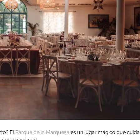
nto? El
Parque de la Marquesa
es un lugar mágico que cuida
a en inolvidable.