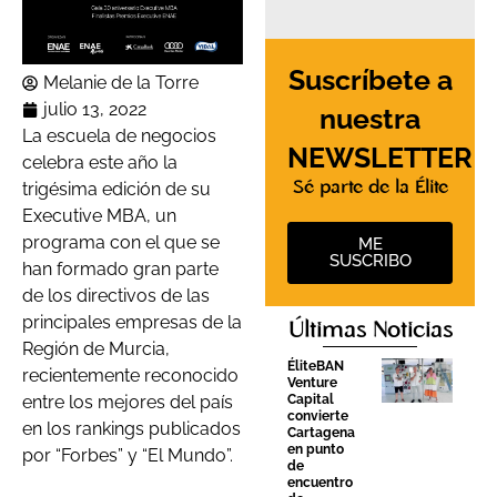
Suscríbete a
Melanie de la Torre
julio 13, 2022
nuestra
La escuela de negocios
NEWSLETTER
celebra este año la
Sé parte de la Élite
trigésima edición de su
Executive MBA, un
programa con el que se
ME
SUSCRIBO
han formado gran parte
de los directivos de las
principales empresas de la
Últimas Noticias
Región de Murcia,
ÉliteBAN
recientemente reconocido
Venture
Capital
entre los mejores del país
convierte
en los rankings publicados
Cartagena
en punto
por “Forbes” y “El Mundo”.
de
encuentro