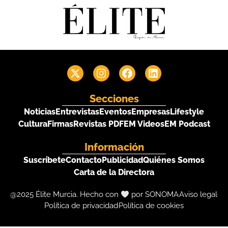
Secciones
Noticias
Entrevistas
Eventos
Empresas
Lifestyle
Cultura
Firmas
Revistas PDF
EM Videos
EM Podcast
Información
Suscríbete
Contacto
Publicidad
Quiénes Somos
Carta de la Directora
@2025 Élite Murcia. Hecho con
por SONOMA
Aviso legal
Política de privacidad
Política de cookies