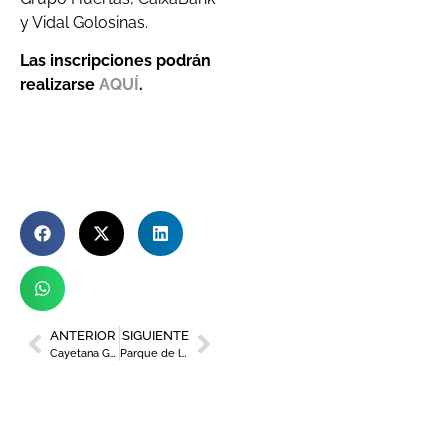
y Vidal Golosinas.
Las inscripciones podrán
realizarse
AQUÍ
.
ANTERIOR
SIGUIENTE
Cayetana Guillén acude a ‘Mares de papel’ en Mazarrón para hacer un repaso a su carrera artística y televisiva
Parque de la Marquesa: un lugar exclusivo para celebrar tus eventos