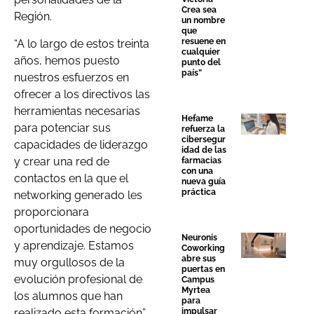
Crea sea
Región.
un nombre
que
resuene en
“A lo largo de estos treinta
cualquier
años, hemos puesto
punto del
país”
nuestros esfuerzos en
ofrecer a los directivos las
herramientas necesarias
Hefame
para potenciar sus
refuerza la
cibersegur
capacidades de liderazgo
idad de las
y crear una red de
farmacias
con una
contactos en la que el
nueva guía
práctica
networking generado les
proporcionara
oportunidades de negocio
Neuronis
y aprendizaje. Estamos
Coworking
abre sus
muy orgullosos de la
puertas en
evolución profesional de
Campus
Myrtea
los alumnos que han
para
realizado esta formación”,
impulsar