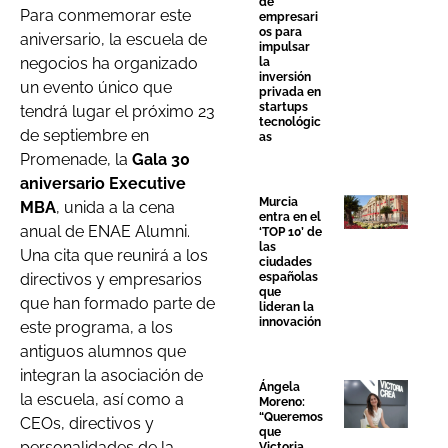
de
Para conmemorar este
empresari
os para
aniversario, la escuela de
impulsar
negocios ha organizado
la
inversión
un evento único que
privada en
startups
tendrá lugar el próximo 23
tecnológic
de septiembre en
as
Promenade, la
Gala 30
aniversario Executive
Murcia
MBA
, unida a la cena
entra en el
anual de ENAE Alumni.
‘TOP 10’ de
las
Una cita que reunirá a los
ciudades
españolas
directivos y empresarios
que
que han formado parte de
lideran la
innovación
este programa, a los
antiguos alumnos que
integran la asociación de
Ángela
la escuela, así como a
Moreno:
“Queremos
CEOs, directivos y
que
personalidades de la
Victoria