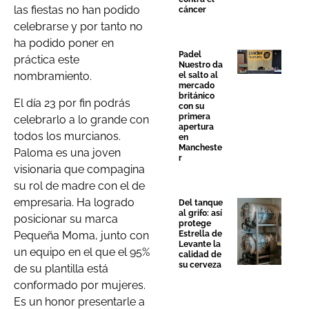
las fiestas no han podido
cáncer
celebrarse y por tanto no
ha podido poner en
Padel
práctica este
Nuestro da
nombramiento.
el salto al
mercado
británico
El día 23 por fin podrás
con su
primera
celebrarlo a lo grande con
apertura
todos los murcianos.
en
Mancheste
Paloma es una joven
r
visionaria que compagina
su rol de madre con el de
empresaria. Ha logrado
Del tanque
al grifo: así
posicionar su marca
protege
Pequeña Moma, junto con
Estrella de
Levante la
un equipo en el que el 95%
calidad de
su cerveza
de su plantilla está
conformado por mujeres.
Es un honor presentarle a