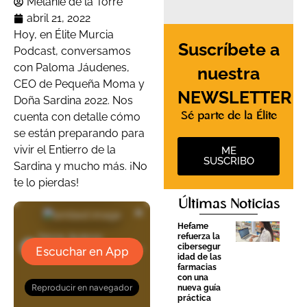
Melanie de la Torre
abril 21, 2022
Hoy, en Élite Murcia
Suscríbete a
Podcast, conversamos
con Paloma Jáudenes,
nuestra
CEO de Pequeña Moma y
NEWSLETTER
Doña Sardina 2022. Nos
Sé parte de la Élite
cuenta con detalle cómo
se están preparando para
vivir el Entierro de la
ME
SUSCRIBO
Sardina y mucho más. ¡No
te lo pierdas!
Últimas Noticias
Hefame
refuerza la
cibersegur
idad de las
farmacias
con una
nueva guía
práctica