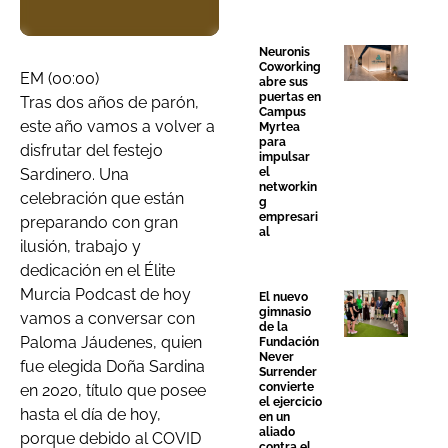
Neuronis
Coworking
EM (00:00)
abre sus
puertas en
Tras dos años de parón,
Campus
este año vamos a volver a
Myrtea
para
disfrutar del festejo
impulsar
el
Sardinero. Una
networkin
celebración que están
g
empresari
preparando con gran
al
ilusión, trabajo y
dedicación en el Élite
Murcia Podcast de hoy
El nuevo
gimnasio
vamos a conversar con
de la
Paloma Jáudenes, quien
Fundación
Never
fue elegida Doña Sardina
Surrender
convierte
en 2020, título que posee
el ejercicio
hasta el día de hoy,
en un
aliado
porque debido al COVID
contra el