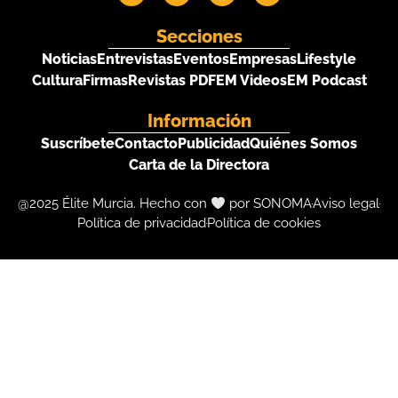
Secciones
Noticias
Entrevistas
Eventos
Empresas
Lifestyle
Cultura
Firmas
Revistas PDF
EM Videos
EM Podcast
Información
Suscríbete
Contacto
Publicidad
Quiénes Somos
Carta de la Directora
@2025 Élite Murcia. Hecho con
por SONOMA
Aviso legal
Política de privacidad
Política de cookies