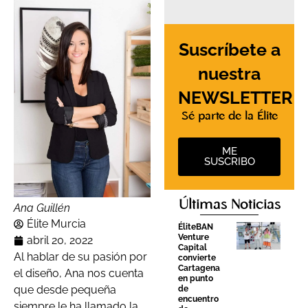
Suscríbete a
nuestra
NEWSLETTER
Sé parte de la Élite
ME
SUSCRIBO
Últimas Noticias
Ana Guillén
Élite Murcia
ÉliteBAN
Venture
abril 20, 2022
Capital
Al hablar de su pasión por
convierte
Cartagena
el diseño, Ana nos cuenta
en punto
que desde pequeña
de
encuentro
siempre le ha llamado la