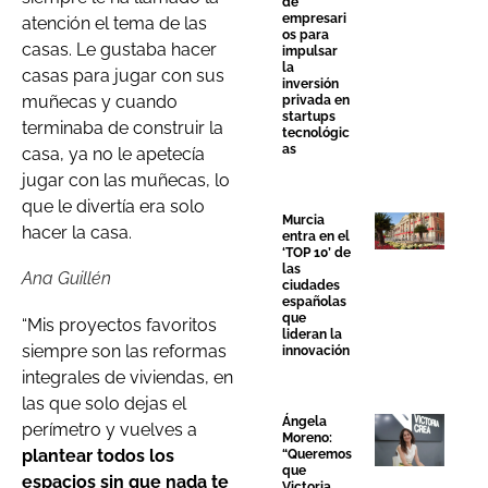
de
empresari
atención el tema de las
os para
casas. Le gustaba hacer
impulsar
la
casas para jugar con sus
inversión
muñecas y cuando
privada en
startups
terminaba de construir la
tecnológic
as
casa, ya no le apetecía
jugar con las muñecas, lo
que le divertía era solo
Murcia
hacer la casa.
entra en el
‘TOP 10’ de
las
Ana Guillén
ciudades
españolas
que
“Mis proyectos favoritos
lideran la
siempre son las reformas
innovación
integrales de viviendas, en
las que solo dejas el
Ángela
perímetro y vuelves a
Moreno:
plantear todos los
“Queremos
que
espacios sin que nada te
Victoria