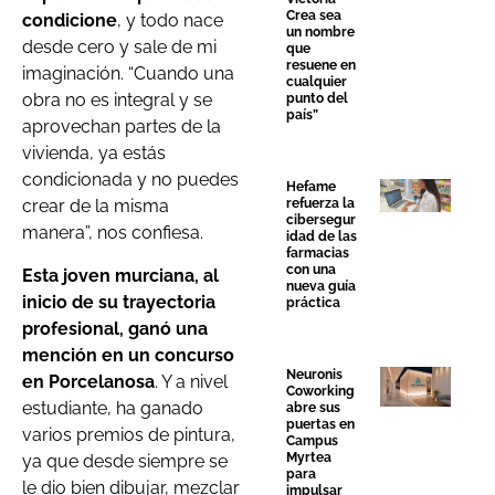
Crea sea
condicione
, y todo nace
un nombre
desde cero y sale de mi
que
resuene en
imaginación. “Cuando una
cualquier
obra no es integral y se
punto del
país”
aprovechan partes de la
vivienda, ya estás
condicionada y no puedes
Hefame
refuerza la
crear de la misma
cibersegur
manera”, nos confiesa.
idad de las
farmacias
con una
Esta joven murciana, al
nueva guía
inicio de su trayectoria
práctica
profesional, ganó una
mención en un concurso
Neuronis
en Porcelanosa
. Y a nivel
Coworking
estudiante, ha ganado
abre sus
puertas en
varios premios de pintura,
Campus
Myrtea
ya que desde siempre se
para
le dio bien dibujar, mezclar
impulsar