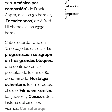
con ‘
Arsénico por
el
networkin
compasión
’, de Frank
g
empresari
Capra, a las 21:30 horas, y
al
‘
Encadenados
’, de Alfred
Hitchcock, a las 23:30
horas.
Cabe recordar que en
‘Cine bajo las estrellas’
la
programación se agrupa
en tres grandes bloques:
uno centrado en las
películas de los años 80,
denominado ‘
Nostalgia
ochentera
’, los miércoles;
el ciclo ‘
Filmo en Familia
’,
los jueves; y
Clásicos
de la
historia del cine, los
viernes.
Consulta aquí