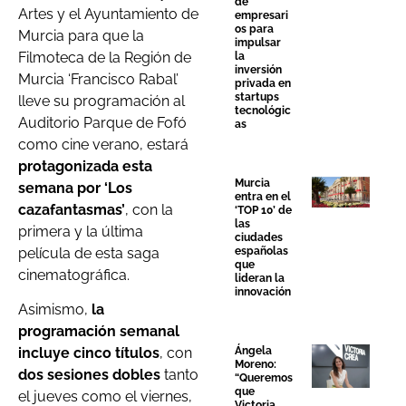
de
Artes y el Ayuntamiento de
empresari
os para
Murcia para que la
impulsar
Filmoteca de la Región de
la
inversión
Murcia ‘Francisco Rabal’
privada en
startups
lleve su programación al
tecnológic
Auditorio Parque de Fofó
as
como cine verano, estará
protagonizada esta
Murcia
semana por ‘Los
entra en el
cazafantasmas’
, con la
‘TOP 10’ de
las
primera y la última
ciudades
película de esta saga
españolas
que
cinematográfica.
lideran la
innovación
Asimismo,
la
programación semanal
Ángela
incluye cinco títulos
, con
Moreno:
dos sesiones dobles
tanto
“Queremos
que
el jueves como el viernes,
Victoria