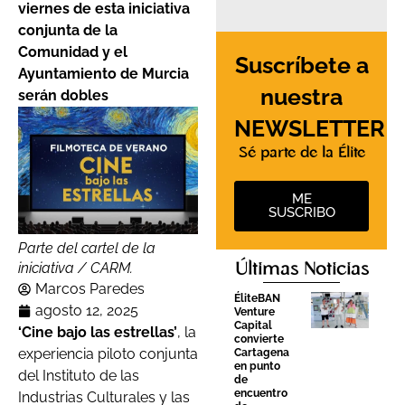
viernes de esta iniciativa
conjunta de la
Comunidad y el
Suscríbete a
Ayuntamiento de Murcia
nuestra
serán dobles
NEWSLETTER
Sé parte de la Élite
ME
SUSCRIBO
Parte del cartel de la
iniciativa / CARM.
Últimas Noticias
Marcos Paredes
ÉliteBAN
agosto 12, 2025
Venture
Capital
‘Cine bajo las estrellas’
, la
convierte
experiencia piloto conjunta
Cartagena
en punto
del Instituto de las
de
encuentro
Industrias Culturales y las