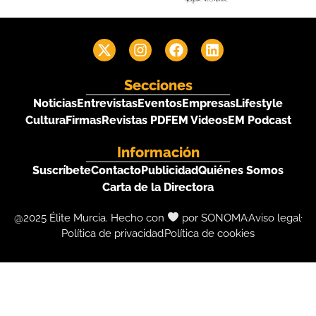
Secciones
Noticias
Entrevistas
Eventos
Empresas
Lifestyle
Cultura
Firmas
Revistas PDF
EM Videos
EM Podcast
Información
Suscríbete
Contacto
Publicidad
Quiénes Somos
Carta de la Directora
@2025 Élite Murcia. Hecho con
por SONOMA
Aviso legal
Política de privacidad
Política de cookies