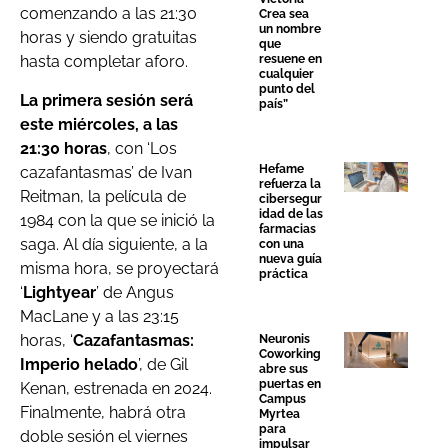
comenzando a las 21:30
Crea sea
un nombre
horas y siendo gratuitas
que
resuene en
hasta completar aforo.
cualquier
punto del
La primera sesión será
país”
este miércoles, a las
21:30 horas
, con ‘Los
Hefame
cazafantasmas’ de Ivan
refuerza la
Reitman, la película de
cibersegur
idad de las
1984 con la que se inició la
farmacias
saga. Al día siguiente, a la
con una
nueva guía
misma hora, se proyectará
práctica
‘
Lightyear
’ de Angus
MacLane y a las 23:15
horas, ‘
Cazafantasmas:
Neuronis
Coworking
Imperio helado
’, de Gil
abre sus
puertas en
Kenan, estrenada en 2024.
Campus
Finalmente, habrá otra
Myrtea
para
doble sesión el viernes
impulsar