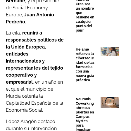
Bernabé
, y el presidente
Crea sea
de Social Economy
un nombre
que
Europe,
Juan Antonio
resuene en
Pedreño
.
cualquier
punto del
país”
La cita,
reunirá a
responsables políticos de
la Unión Europea,
Hefame
entidades
refuerza la
cibersegur
internacionales y
idad de las
farmacias
representantes del tejido
con una
cooperativo y
nueva guía
práctica
empresarial
, en un año en
el que el municipio de
Murcia ostenta la
Neuronis
Capitalidad Española de la
Coworking
abre sus
Economía Social.
puertas en
Campus
López Aragón destacó
Myrtea
para
durante su intervención
impulsar