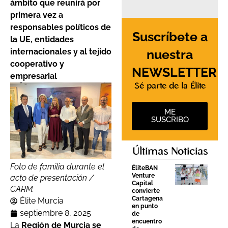
ámbito que reunirá por
primera vez a
responsables políticos de
Suscríbete a
la UE, entidades
nuestra
internacionales y al tejido
cooperativo y
NEWSLETTER
empresarial
Sé parte de la Élite
ME
SUSCRIBO
Últimas Noticias
Foto de familia durante el
ÉliteBAN
Venture
acto de presentación /
Capital
CARM.
convierte
Cartagena
Élite Murcia
en punto
septiembre 8, 2025
de
encuentro
La
Región de Murcia se