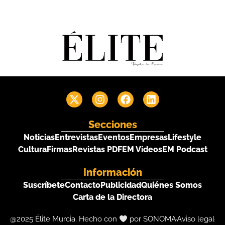
Secciones
Noticias
Entrevistas
Eventos
Empresas
Lifestyle
Cultura
Firmas
Revistas PDF
EM Videos
EM Podcast
Información
Suscríbete
Contacto
Publicidad
Quiénes Somos
Carta de la Directora
@2025 Élite Murcia. Hecho con
por SONOMA
Aviso legal