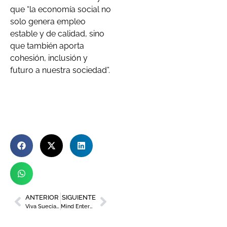
que “la economía social no
solo genera empleo
estable y de calidad, sino
que también aporta
cohesión, inclusión y
futuro a nuestra sociedad”.
ANTERIOR
SIGUIENTE
Viva Suecia llenó la Plaza del Cardenal Belluga en un pregón cargado de música y emotividad
Mind Enterprises, los reyes del Italo Disco, transformarán Murcia en una pista de baile el 5 de diciembre