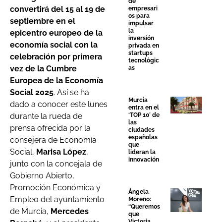
de
convertirá del 15 al 19 de
empresari
os para
septiembre en el
impulsar
la
epicentro europeo de la
inversión
economía social con la
privada en
startups
celebración por primera
tecnológic
vez de la Cumbre
as
Europea de la Economía
Social 2025
. Así se ha
Murcia
dado a conocer este lunes
entra en el
durante la rueda de
‘TOP 10’ de
las
prensa ofrecida por la
ciudades
españolas
consejera de Economía
que
Social,
Marisa López
,
lideran la
innovación
junto con la concejala de
Gobierno Abierto,
Promoción Económica y
Ángela
Empleo del ayuntamiento
Moreno:
“Queremos
de Murcia,
Mercedes
que
Victoria