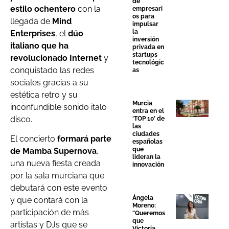
de
estilo ochentero
con la
empresari
os para
llegada de
Mind
impulsar
la
Enterprises
, el
dúo
inversión
italiano que ha
privada en
startups
revolucionado Internet
y
tecnológic
conquistado las redes
as
sociales gracias a su
estética retro y su
Murcia
inconfundible sonido italo
entra en el
disco.
‘TOP 10’ de
las
ciudades
El concierto
formará parte
españolas
que
de Mamba Supernova
,
lideran la
una nueva fiesta creada
innovación
por la sala murciana que
debutará con este evento
Ángela
y que contará con la
Moreno:
participación de más
“Queremos
que
artistas y DJs que se
Victoria