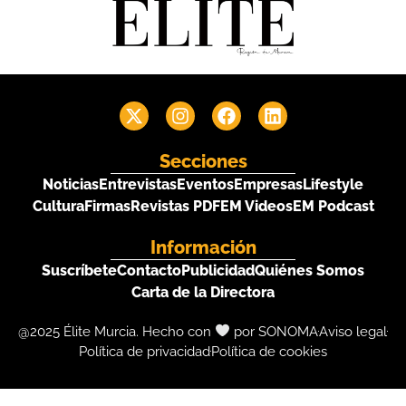
Secciones
Noticias
Entrevistas
Eventos
Empresas
Lifestyle
Cultura
Firmas
Revistas PDF
EM Videos
EM Podcast
Información
Suscríbete
Contacto
Publicidad
Quiénes Somos
Carta de la Directora
@2025 Élite Murcia. Hecho con
por SONOMA
Aviso legal
Política de privacidad
Política de cookies