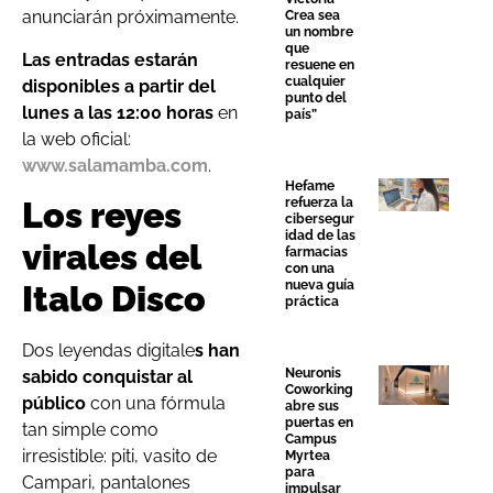
anunciarán próximamente.
Crea sea
un nombre
que
Las entradas estarán
resuene en
cualquier
disponibles a partir del
punto del
lunes a las 12:00 horas
en
país”
la web oficial:
www.salamamba.com
.
Hefame
Los reyes
refuerza la
cibersegur
idad de las
virales del
farmacias
con una
nueva guía
Italo Disco
práctica
Dos leyendas digitale
s han
Neuronis
sabido conquistar al
Coworking
público
con una fórmula
abre sus
puertas en
tan simple como
Campus
irresistible: piti, vasito de
Myrtea
para
Campari, pantalones
impulsar