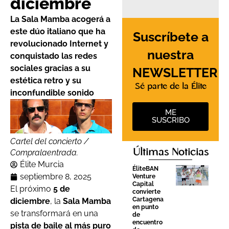
diciembre
La Sala Mamba acogerá a
este dúo italiano que ha
Suscríbete a
revolucionado Internet y
nuestra
conquistado las redes
sociales gracias a su
NEWSLETTER
estética retro y su
Sé parte de la Élite
inconfundible sonido
ME
SUSCRIBO
Cartel del concierto /
Últimas Noticias
Compralaentrada.
Élite Murcia
ÉliteBAN
septiembre 8, 2025
Venture
Capital
El próximo
5 de
convierte
Cartagena
diciembre
, la
Sala Mamba
en punto
se transformará en una
de
encuentro
pista de baile al más puro