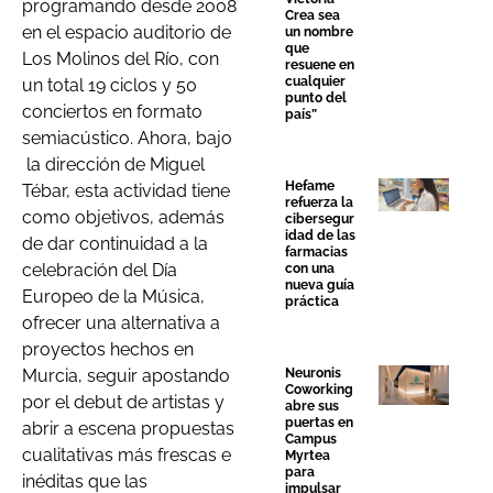
programando desde 2008
Crea sea
en el espacio auditorio de
un nombre
que
Los Molinos del Río, con
resuene en
cualquier
un total 19 ciclos y 50
punto del
conciertos en formato
país”
semiacústico. Ahora, bajo
la dirección de Miguel
Hefame
Tébar, esta actividad tiene
refuerza la
como objetivos, además
cibersegur
idad de las
de dar continuidad a la
farmacias
celebración del Día
con una
nueva guía
Europeo de la Música,
práctica
ofrecer una alternativa a
proyectos hechos en
Neuronis
Murcia, seguir apostando
Coworking
por el debut de artistas y
abre sus
puertas en
abrir a escena propuestas
Campus
cualitativas más frescas e
Myrtea
para
inéditas que las
impulsar