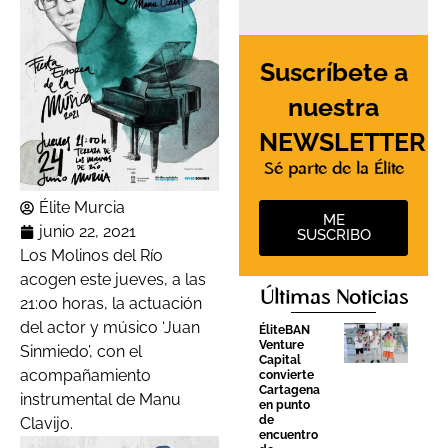
Suscríbete a
nuestra
NEWSLETTER
Sé parte de la Élite
Élite Murcia
ME
junio 22, 2021
SUSCRIBO
Los Molinos del Río
acogen este jueves, a las
Últimas Noticias
21:00 horas, la actuación
del actor y músico ‘Juan
ÉliteBAN
Venture
Sinmiedo’, con el
Capital
acompañamiento
convierte
Cartagena
instrumental de Manu
en punto
de
Clavijo.
encuentro