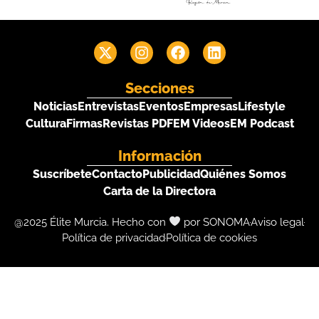
Secciones
Noticias
Entrevistas
Eventos
Empresas
Lifestyle
Cultura
Firmas
Revistas PDF
EM Videos
EM Podcast
Información
Suscríbete
Contacto
Publicidad
Quiénes Somos
Carta de la Directora
@2025 Élite Murcia. Hecho con
por SONOMA
Aviso legal
Política de privacidad
Política de cookies