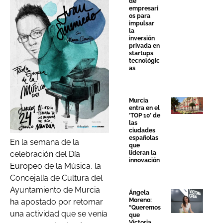
de
empresari
os para
impulsar
la
inversión
privada en
startups
tecnológic
as
Murcia
entra en el
‘TOP 10’ de
las
ciudades
españolas
En la semana de la
que
lideran la
celebración del Día
innovación
Europeo de la Música, la
Concejalía de Cultura del
Ayuntamiento de Murcia
Ángela
Moreno:
ha apostado por retomar
“Queremos
una actividad que se venía
que
Victoria