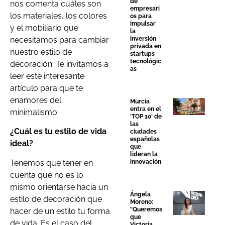
de
nos comenta cuáles son
empresari
los materiales, los colores
os para
impulsar
y el mobiliario que
la
necesitamos para cambiar
inversión
privada en
nuestro estilo de
startups
tecnológic
decoración. Te invitamos a
as
leer este interesante
artículo para que te
enamores del
Murcia
entra en el
minimalismo.
‘TOP 10’ de
las
¿Cuál es tu estilo de vida
ciudades
españolas
ideal?
que
lideran la
Tenemos que tener en
innovación
cuenta que no es lo
mismo orientarse hacia un
Ángela
estilo de decoración que
Moreno:
“Queremos
hacer de un estilo tu forma
que
de vida. Es el caso del
Victoria