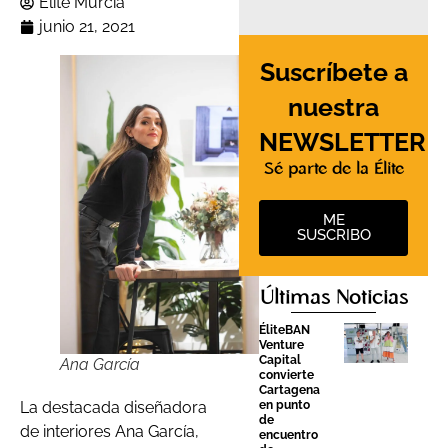
Élite Murcia
junio 21, 2021
Suscríbete a
nuestra
NEWSLETTER
Sé parte de la Élite
ME
SUSCRIBO
Últimas Noticias
ÉliteBAN
Venture
Capital
Ana García
convierte
Cartagena
La destacada diseñadora
en punto
de
de interiores Ana García,
encuentro