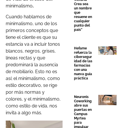
Crea sea
minimalismo
.
un nombre
que
Cuando hablamos de
resuene en
cualquier
minimalismo, uno de los
punto del
país”
primeros conceptos que
tiene el cliente es que su
estancia va a incluir tonos
Hefame
blancos, negros, grises,
refuerza la
cibersegur
líneas rectas y que
idad de las
predominará la ausencia
farmacias
con una
de mobiliario. Esto no es
nueva guía
así; el minimalismo, como
práctica
estilo decorativo, se rige
por más normas y
Neuronis
colores, y el minimalismo,
Coworking
como estilo de vida, nos
abre sus
puertas en
invita a algo más.
Campus
Myrtea
para
impulsar