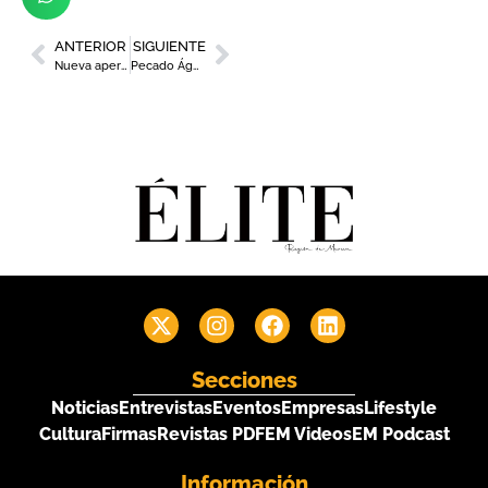
ANTERIOR
SIGUIENTE
Nueva apertura: Chicken Uncles llega al Thader con 1.000 hamburguesas gratis
Pecado Águilas, el restaurante de cocina fusión ubicado en una antigua nave de esparto a orillas del mar
Secciones
Noticias
Entrevistas
Eventos
Empresas
Lifestyle
Cultura
Firmas
Revistas PDF
EM Videos
EM Podcast
Información