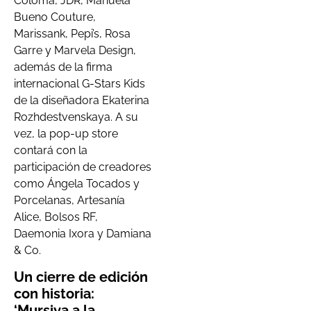
Coloma, JDR, Manuela
Bueno Couture,
Marissank, Pepi’s, Rosa
Garre y Marvela Design,
además de la firma
internacional G-Stars Kids
de la diseñadora Ekaterina
Rozhdestvenskaya. A su
vez, la pop-up store
contará con la
participación de creadores
como Ángela Tocados y
Porcelanas, Artesanía
Alice, Bolsos RF,
Daemonia Ixora y Damiana
& Co.
Un cierre de edición
con historia:
‘Mursiya a la