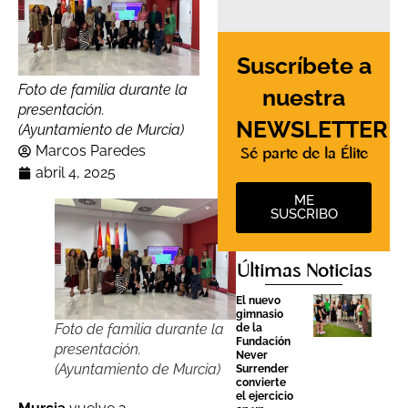
Suscríbete a
Foto de familia durante la
nuestra
presentación.
NEWSLETTER
(Ayuntamiento de Murcia)
Marcos Paredes
Sé parte de la Élite
abril 4, 2025
ME
SUSCRIBO
Últimas Noticias
El nuevo
gimnasio
Foto de familia durante la
de la
Fundación
presentación.
Never
(Ayuntamiento de Murcia)
Surrender
convierte
el ejercicio