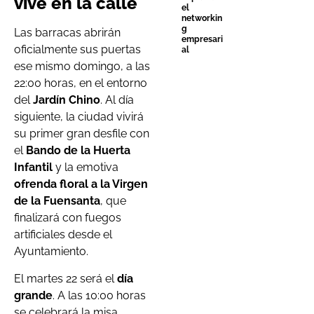
vive en la calle
el
networkin
g
Las barracas abrirán
empresari
oficialmente sus puertas
al
ese mismo domingo, a las
22:00 horas, en el entorno
del
Jardín Chino
. Al día
siguiente, la ciudad vivirá
su primer gran desfile con
el
Bando de la Huerta
Infantil
y la emotiva
ofrenda floral a la Virgen
de la Fuensanta
, que
finalizará con fuegos
artificiales desde el
Ayuntamiento.
El martes 22 será el
día
grande
. A las 10:00 horas
se celebrará la misa