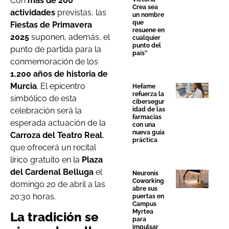
Con
más de 200
Crea sea
actividades
previstas, las
un nombre
que
Fiestas de Primavera
resuene en
2025
suponen, además, el
cualquier
punto del
punto de partida para la
país”
conmemoración de los
1.200 años de historia de
Murcia
. El epicentro
Hefame
refuerza la
simbólico de esta
cibersegur
celebración será la
idad de las
farmacias
esperada actuación de la
con una
nueva guía
Carroza del Teatro Real
,
práctica
que ofrecerá un recital
lírico gratuito en la
Plaza
del Cardenal Belluga
el
Neuronis
Coworking
domingo 20 de abril a las
abre sus
20:30 horas.
puertas en
Campus
Myrtea
La tradición se
para
impulsar