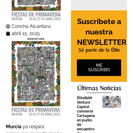
Suscríbete a
Concha Alcantara
nuestra
abril 15, 2025
NEWSLETTER
Sé parte de la Élite
ME
SUSCRIBO
Últimas Noticias
ÉliteBAN
Venture
Capital
convierte
Cartagena
en punto
de
Murcia
ya respira
encuentro