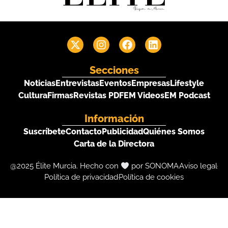
Secciones
Noticias
Entrevistas
Eventos
Empresas
Lifestyle
Cultura
Firmas
Revistas PDF
EM Videos
EM Podcast
Información
Suscríbete
Contacto
Publicidad
Quiénes Somos
Carta de la Directora
@2025 Élite Murcia. Hecho con
por SONOMA
Aviso legal
Política de privacidad
Política de cookies