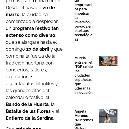
primavera en cada rincón.
de
empresari
Desde el pasado
20 de
os para
impulsar
marzo
, la ciudad ha
la
comenzado a desplegar
inversión
privada en
un
programa festivo tan
startups
extenso como diverso
,
tecnológic
as
que se alargará hasta el
domingo
27 de abril
y que
combina la fuerza de la
Murcia
tradición huertana con
entra en el
‘TOP 10’ de
conciertos, talleres,
las
ciudades
exposiciones,
españolas
espectáculos infantiles y
que
lideran la
las grandes citas del
innovación
calendario festivo: el
Bando de la Huerta
, la
Batalla de las Flores
y el
Ángela
Moreno:
Entierro de la Sardina
.
“Queremos
que
Victoria